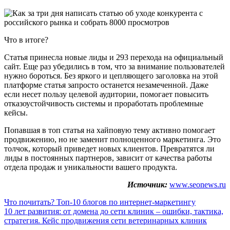
Что в итоге?
Статья принесла новые лиды и 293 перехода на официальный
сайт. Еще раз убедились в том, что за внимание пользователей
нужно бороться. Без яркого и цепляющего заголовка на этой
платформе статья запросто останется незамеченной. Даже
если несет пользу целевой аудитории, помогает повысить
отказоустойчивость системы и проработать проблемные
кейсы.
Попавшая в топ статья на хайповую тему активно помогает
продвижению, но не заменит полноценного маркетинга. Это
толчок, который приведет новых клиентов. Превратятся ли
лиды в постоянных партнеров, зависит от качества работы
отдела продаж и уникальности вашего продукта.
Источник:
www.seonews.ru
Навигация
Что почитать? Топ-10 блогов по интернет-маркетингу
10 лет развития: от домена до сети клиник – ошибки, тактика,
по
стратегия. Кейс продвижения сети ветеринарных клиник