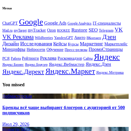
Метки
Google
Google Ads
IT-специалисты
ChatGPT
Google Analytics
VK
Rustore
SEO
myTracker
Ozon
Mail.ru
myTarget
Telegram
ROOKEE
Дзен
VK Реклама
Авито
Wildberries
YandexGPT
ВКонтакте
Дизайн
Исследования
Кейсы
Маркетинг
Маркетплейс
Курсы
Минцифры
ПромоСтраницы
Нейросети
Обучение
Пресс-релизы
Яндекс
Реклама
Рейтинги
Роскомнадзор
РСЯ
Работа
Сайты
Яндекс.Вебмастер
Яндекс.Дзен
Яндекс.Бизнес
Яндекс.Браузер
Яндекс.Маркет
Яндекс.Директ
Яндекс.Метрика
You missed
Вебмастерская
Бренды всё чаще выбирают блогеров с аудиторией от 500
подписчиков
Июл 29, 2026
Новости SEO