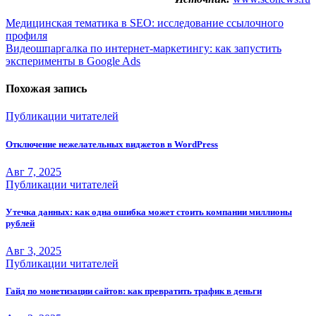
Навигация
Медицинская тематика в SEO: исследование ссылочного
профиля
по
Видеошпаргалка по интернет-маркетингу: как запустить
записям
эксперименты в Google Ads
Похожая запись
Публикации читателей
Отключение нежелательных виджетов в WordPress
Авг 7, 2025
Публикации читателей
Утечка данных: как одна ошибка может стоить компании миллионы
рублей
Авг 3, 2025
Публикации читателей
Гайд по монетизации сайтов: как превратить трафик в деньги