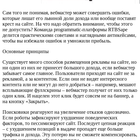
Сам того не понимая, вебмастер может совершить ошибки,
которые лишат его львиной доли дохода или вообще поставят
крест на сайте. На что надо обратить внимание, чтобы этого
не допустить? Команда programmatic-платформы RTBSape
делится практическими советами и наглядными антикейсами,
чтобы вы избежали ошибок и умножили прибыль.
Основные принципы
Существует много способов размещения рекламы на сайте, но
ни один из них не принесет большого дохода, если вебмастер
забывает самое главное. Пользователи приходят на сайт не за
рекламой, а за контентом. Если они не видят интересного
контента или не могут до него добраться – например, мешают
всплывающие фуллскрины – вебмастер получит от них только
один клик. И нацелен этот клик будет совсем не на баннер, а
на кнопку «Закрыть».
Поисковики реагируют на увеличение отказов однозначно.
Если роботы зафиксируют ухудшение поведенческих
факторов, то пессимизируют сайт. Последует цепная реакция
– с ухудшением позиций в выдаче пропадет еще больше
трафика и дохода. Эту потерю вы не сможете компенсировать,