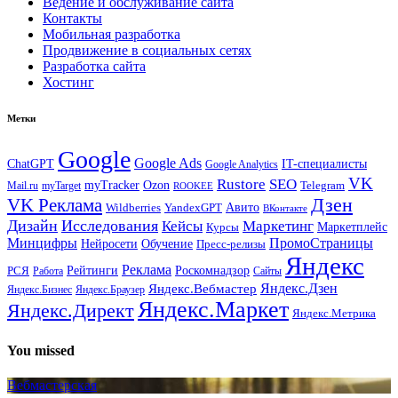
Ведение и обслуживание сайта
Контакты
Мобильная разработка
Продвижение в социальных сетях
Разработка сайта
Хостинг
Метки
Google
Google Ads
IT-специалисты
ChatGPT
Google Analytics
VK
Rustore
SEO
myTracker
Ozon
Mail.ru
myTarget
Telegram
ROOKEE
Дзен
VK Реклама
Авито
Wildberries
YandexGPT
ВКонтакте
Дизайн
Исследования
Кейсы
Маркетинг
Маркетплейс
Курсы
Минцифры
ПромоСтраницы
Нейросети
Обучение
Пресс-релизы
Яндекс
Реклама
Рейтинги
Роскомнадзор
РСЯ
Работа
Сайты
Яндекс.Вебмастер
Яндекс.Дзен
Яндекс.Бизнес
Яндекс.Браузер
Яндекс.Маркет
Яндекс.Директ
Яндекс.Метрика
You missed
Вебмастерская