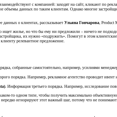
заимодействуют с компанией: заходят на сайт, кликают по рекла
шие объемы данных по таким клиентам. Однако многие застройщ
е данных о клиентах, рассказывает
Ульяна Гончарова
, Product 
 ищет жилье, но что бы ему ни предложили – ничего не подходит
стройщика, их нужно «подружить». Помогут в этом клиентские д
ь клиенту релевантное предложение.
орядка, собранные самостоятельно, например, усилиями менеджер
орого порядка. Например, рекламное агентство проводит ивент 
ta)
. Информация третьего порядка. Например, исследование по
аком-то одном типе, чтобы получить максимально объективную к
 нередко игнорируют этот важный шаг, потому что не понимают