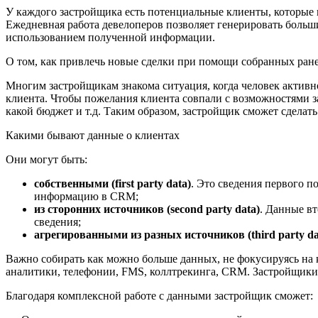
У каждого застройщика есть потенциальные клиенты, которые в
Ежедневная работа девелоперов позволяет генерировать боль
использованием полученной информации.
О том, как привлечь новые сделки при помощи собранных ране
Многим застройщикам знакома ситуация, когда человек активно
клиента. Чтобы пожелания клиента совпали с возможностями за
какой бюджет и т.д. Таким образом, застройщик сможет сделат
Какими бывают данные о клиентах
Они могут быть:
собственными (first party data)
. Это сведения первого п
информацию в CRM;
из сторонних источников (second party data)
. Данные вт
сведения;
агрегированными из разных источников (third party da
Важно собирать как можно больше данных, не фокусируясь на к
аналитики, телефонии, FMS, коллтрекинга, CRM. Застройщики
Благодаря комплексной работе с данными застройщик сможет: