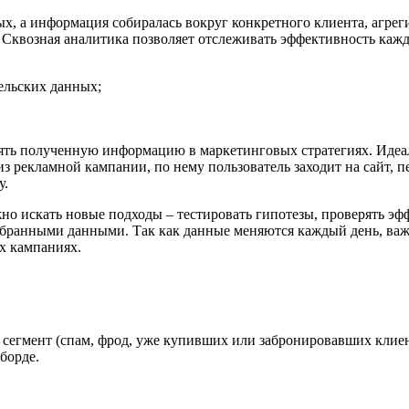
, а информация собиралась вокруг конкретного клиента, агреги
. Сквозная аналитика позволяет отслеживать эффективность кажд
ельских данных;
ять полученную информацию в маркетинговых стратегиях. Идеа
з рекламной кампании, по нему пользователь заходит на сайт, п
у.
жно искать новые подходы – тестировать гипотезы, проверять э
 собранными данными. Так как данные меняются каждый день, в
ых кампаниях.
сегмент (спам, фрод, уже купивших или забронировавших клиент
шборде.