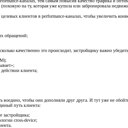
rformance-каналах, тем самым повысив качество трафика и опт
 (похожую на ту, которая уже купила или забронировала недвиж
целевых клиентов в performance-каналах, чтобы увеличить конв
вых обращений;
колько качественно это происходит, застройщику важно убедитьс
M);
вывает»;
 действии клиента;
 воедино, чтобы они дополняли друг друга. И тут уже не обой
единый путь клиента:
е застройщика;
логии cross-device;
иента.