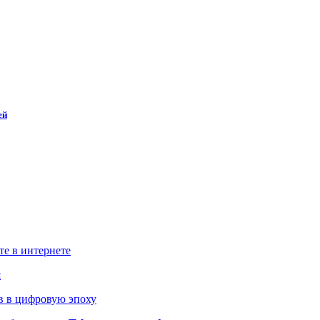
ей
те в интернете
й
в в цифровую эпоху