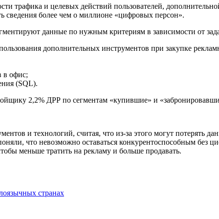
ти трафика и целевых действий пользователей, дополнительной
ь сведения более чем о миллионе «цифровых персон».
егментируют данные по нужным критериям в зависимости от зад
ользования дополнительных инструментов при закупке рекламно
 в офис;
ения (SQL).
тройщику 2,2% ДРР по сегментам «купившие» и «забронировавши
ентов и технологий, считая, что из-за этого могут потерять д
поняли, что невозможно оставаться конкурентоспособным без ц
тобы меньше тратить на рекламу и больше продавать.
глоязычных странах