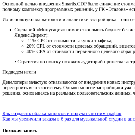
Основной целью внедрения Smartis.CDP было снижение стоимос
полному комплексу программных решений, у ГК «Эталона» ест
Их используют маркетологи и аналитики застройщика – они с
Сценарий «Минусация» помог сэкономить бюджет без исп
Яндекс.Директ):
11% CPC от стоимости закупки трафика;
20% CPL от стоимости целевых обращений, визитов
40% CPA от стоимости первичного целевого обращ
• Стратегия по поиску похожих аудиторий принесла зас
Подведем итоги
Девелоперы зачастую отказываются от внедрения новых инструм
перестроить всю экосистему. Однако многие застройщики уже 
решения, основываясь на реальных пользовательских данных, ч
Навигация
Как создавать облака запросов и получать по ним трафик
Как мы увеличили заказы в 6 раз для музыкальной студии в ан
по
записям
Похожая запись