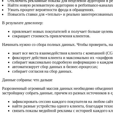
Отключить рекламные показы для нецелевой аудитории в pe
Найти новую релевантную аудиторию в performance-каналах
Узнать процент вероятности фрода в обращениях.
Повысить ставки для «теплых» и реально заинтересованных 
В результате девелопер:
привлекает новых покупателей и получает больше целе
сокращает стоимость привлечения клиентов.
Начинать нужно со сбора полных данных. Чтобы проверить, нас
знает все места взаимодействия клиента с компанией (CG
фиксирует действия клиента и максимально их «оцифро
собирает максимально подробную информацию о каждом
автоматизирует сбор данных в бизнес-процессах;
собирает согласия на сбор данных.
Данные собраны: что дальше
Разрозненный огромный массив данных необходимо объединить
застройщику собрать данные, причем из разных источников в 
зафиксировать сессию каждого покупателя на любом сайт
найти разные устройства одного клиента, благодаря техно
связать показы медийной рекламы с историей каждого кл