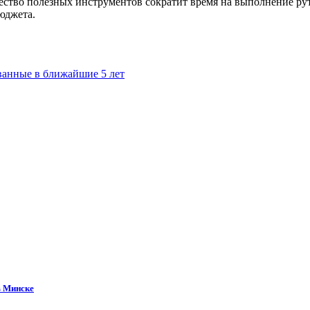
ество полезных инструментов сократит время на выполнение рут
юджета.
ванные в ближайшие 5 лет
в Минске