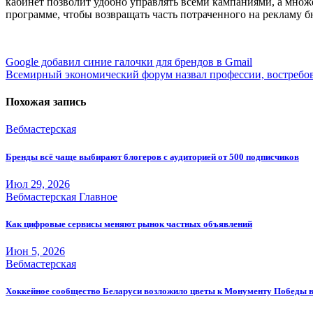
кабинет позволит удобно управлять всеми кампаниями, а множ
программе, чтобы возвращать часть потраченного на рекламу б
Навигация
Google добавил синие галочки для брендов в Gmail
Всемирный экономический форум назвал профессии, востребо
по
записям
Похожая запись
Вебмастерская
Бренды всё чаще выбирают блогеров с аудиторией от 500 подписчиков
Июл 29, 2026
Вебмастерская
Главное
Как цифровые сервисы меняют рынок частных объявлений
Июн 5, 2026
Вебмастерская
Хоккейное сообщество Беларуси возложило цветы к Монументу Победы 