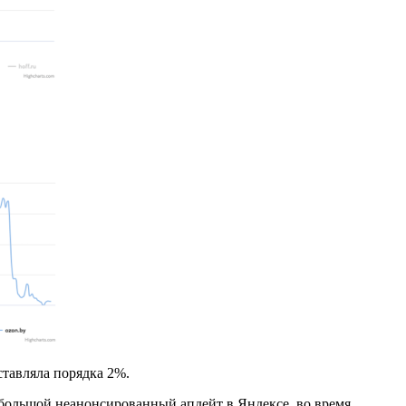
ставляла порядка 2%.
м большой неанонсированный апдейт в Яндексе, во время