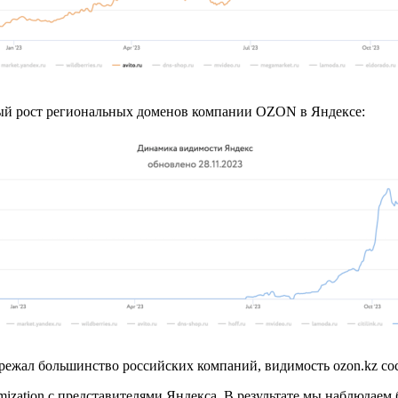
ный рост региональных доменов компании OZON в Яндексе:
ережал большинство российских компаний, видимость ozon.kz со
imization с представителями Яндекса. В результате мы наблюдае