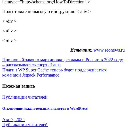
itemtype="http://schema.org/HowToDirection" >
Подготовьте пошаговую инструкцию.< /div >
< /div >
< /div >
< /div >
Источник:
www.seonews.ru
Навигация
Про новый закон о маркировке рекламы в России в 2022 году
– рассказывает эксперт eLama
по
Плагин WP Super Cache теперь будет поддерживаться
записям
командой Jetpack Performance
Похожая запись
Публикации читателей
Отключение нежелательных виджетов в WordPress
Авг 7, 2025
Публикации читателей