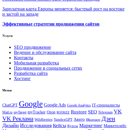
Зарплатная карта Европы меняется: быстрый рост на востоке
и застой на западе
Эффективные стратегии продвижения сайтов
Услуги
SEO продвижение
Ведение и обслуживание сайта
Контакты
Мобильная разработка
Продвижение в социальных сетях
Разработка сайта
Хостинг
Метки
Google
Google Ads
IT-специалисты
ChatGPT
Google Analytics
VK
Rustore
SEO
myTracker
Ozon
Mail.ru
myTarget
Telegram
ROOKEE
Дзен
VK Реклама
Авито
Wildberries
YandexGPT
ВКонтакте
Дизайн
Исследования
Кейсы
Маркетинг
Маркетплейс
Курсы