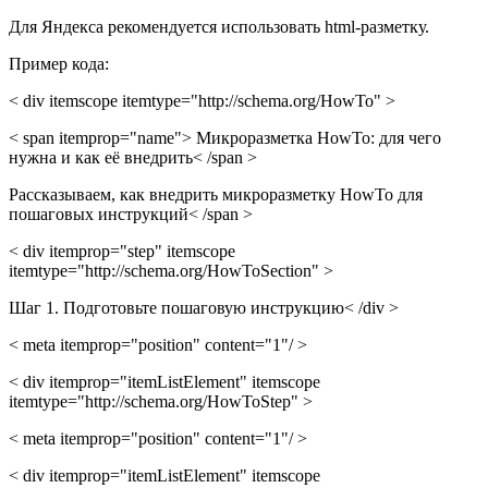
Для Яндекса рекомендуется использовать html-разметку.
Пример кода:
< div itemscope itemtype="http://schema.org/HowTo" >
< span itemprop="name"> Микроразметка HowTo: для чего
нужна и как её внедрить< /span >
Рассказываем, как внедрить микроразметку HowTo для
пошаговых инструкций< /span >
< div itemprop="step" itemscope
itemtype="http://schema.org/HowToSection" >
Шаг 1. Подготовьте пошаговую инструкцию< /div >
< meta itemprop="position" content="1"/ >
< div itemprop="itemListElement" itemscope
itemtype="http://schema.org/HowToStep" >
< meta itemprop="position" content="1"/ >
< div itemprop="itemListElement" itemscope