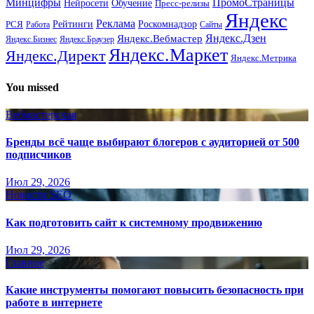
Минцифры
ПромоСтраницы
Нейросети
Обучение
Пресс-релизы
Яндекс
Реклама
Рейтинги
Роскомнадзор
РСЯ
Работа
Сайты
Яндекс.Вебмастер
Яндекс.Дзен
Яндекс.Бизнес
Яндекс.Браузер
Яндекс.Маркет
Яндекс.Директ
Яндекс.Метрика
You missed
Вебмастерская
Бренды всё чаще выбирают блогеров с аудиторией от 500
подписчиков
Июл 29, 2026
Новости SEO
Как подготовить сайт к системному продвижению
Июл 29, 2026
Главное
Какие инструменты помогают повысить безопасность при
работе в интернете