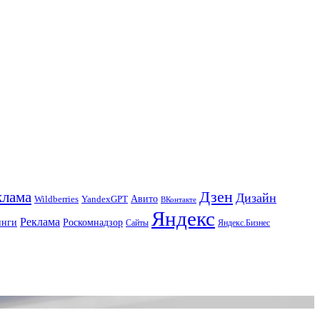
Дзен
клама
Дизайн
Авито
Wildberries
YandexGPT
ВКонтакте
Яндекс
Реклама
инги
Роскомнадзор
Сайты
Яндекс.Бизнес