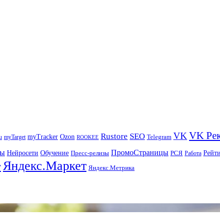
VK Ре
VK
Rustore
SEO
myTracker
Ozon
u
myTarget
Telegram
ROOKEE
ры
ПромоСтраницы
Нейросети
Рейт
Обучение
Пресс-релизы
РСЯ
Работа
Яндекс.Маркет
т
Яндекс.Метрика