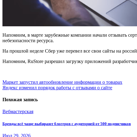
Напомним, в марте зарубежные компании начали отзывать серт
небезопасности ресурса.
На прошлой неделе Сбер уже перевел все свои сайты на росси
Напомним, RuStore разрешил загрузку приложений разработчи
Навигация
Маркет запустил автообновление информации о товарах
Яндекс изменил порядок работы с отзывами о сайте
по
записям
Похожая запись
Вебмастерская
Бренды всё чаще выбирают блогеров с аудиторией от 500 подписчиков
Июл 29, 2026