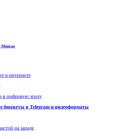
в Минске
те в интернете
й
в в цифровую эпоху
ые бюджеты в Telegram и видеоформаты
застой на западе