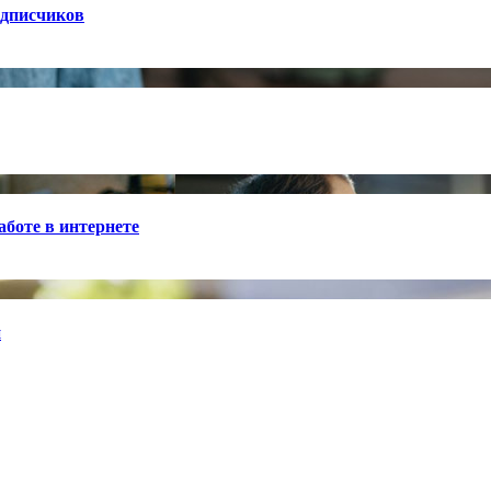
одписчиков
боте в интернете
й