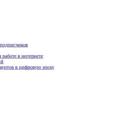
 подписчиков
 работе в интернете
ий
аунтов в цифровую эпоху