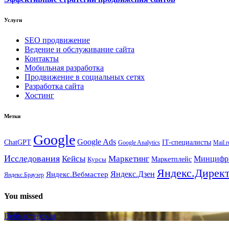
Услуги
SEO продвижение
Ведение и обслуживание сайта
Контакты
Мобильная разработка
Продвижение в социальных сетях
Разработка сайта
Хостинг
Метки
Google
Google Ads
IT-специалисты
ChatGPT
Google Analytics
Mail.r
Исследования
Кейсы
Маркетинг
Минциф
Маркетплейс
Курсы
Яндекс.Дирек
Яндекс.Вебмастер
Яндекс.Дзен
Яндекс.Браузер
You missed
Вебмастерская