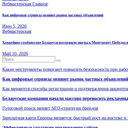
Вебмастерская
Главное
Как цифровые сервисы меняют рынок частных объявлений
Июн 5, 2026
Вебмастерская
Хоккейное сообщество Беларуси возложило цветы к Монументу Победы 
Май 10, 2026
Какие инструменты помогают повысить безопасность при рабо
Как цифровые сервисы меняют рынок частных объявлени
Как меняются способы регистрации и подтверждения аккаунто
Беларуские компании начали массово переносить рекламн
Голосовой поиск меняет SEO-стратегии брендов
Зарплатная карта Европы меняется: быстрый рост на востоке и 
Эффективные стратегии продвижения сайтов