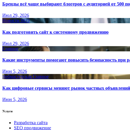
Бренды всё чаще выбирают блогеров с аудиторией от 500 п
Июл 29, 2026
Новости SEO
Как подготовить сайт к системному продвижению
Июл 29, 2026
Главное
Какие инструменты помогают повысить безопасность при ра
Июн 5, 2026
Вебмастерская
Главное
Как цифровые сервисы меняют рынок частных объявлени
Июн 5, 2026
Услуги
Разработка сайта
SEO продвижение