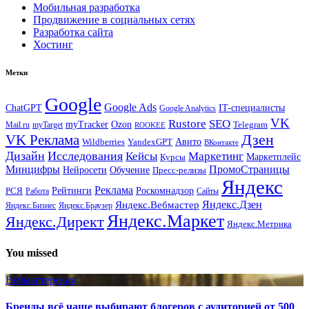
Мобильная разработка
Продвижение в социальных сетях
Разработка сайта
Хостинг
Метки
Google
Google Ads
IT-специалисты
ChatGPT
Google Analytics
VK
Rustore
SEO
myTracker
Ozon
Mail.ru
myTarget
Telegram
ROOKEE
Дзен
VK Реклама
Авито
Wildberries
YandexGPT
ВКонтакте
Дизайн
Исследования
Кейсы
Маркетинг
Маркетплейс
Курсы
Минцифры
ПромоСтраницы
Нейросети
Обучение
Пресс-релизы
Яндекс
Реклама
Рейтинги
Роскомнадзор
РСЯ
Работа
Сайты
Яндекс.Вебмастер
Яндекс.Дзен
Яндекс.Бизнес
Яндекс.Браузер
Яндекс.Маркет
Яндекс.Директ
Яндекс.Метрика
You missed
Вебмастерская
Бренды всё чаще выбирают блогеров с аудиторией от 500