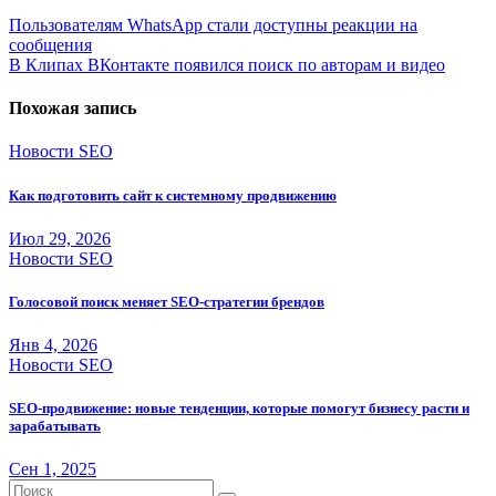
Навигация
Пользователям WhatsApp стали доступны реакции на
сообщения
по
В Клипах ВКонтакте появился поиск по авторам и видео
записям
Похожая запись
Новости SEO
Как подготовить сайт к системному продвижению
Июл 29, 2026
Новости SEO
Голосовой поиск меняет SEO-стратегии брендов
Янв 4, 2026
Новости SEO
SEO-продвижение: новые тенденции, которые помогут бизнесу расти и
зарабатывать
Сен 1, 2025