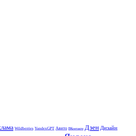
Дзен
клама
Дизайн
Авито
Wildberries
YandexGPT
ВКонтакте