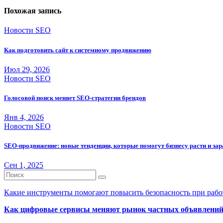
записям
Похожая запись
Новости SEO
Как подготовить сайт к системному продвижению
Июл 29, 2026
Новости SEO
Голосовой поиск меняет SEO-стратегии брендов
Янв 4, 2026
Новости SEO
SEO-продвижение: новые тенденции, которые помогут бизнесу расти и за
Сен 1, 2025
Какие инструменты помогают повысить безопасность при рабо
Как цифровые сервисы меняют рынок частных объявлени