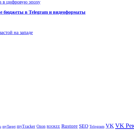
в в цифровую эпоху
ые бюджеты в Telegram и видеоформаты
застой на западе
VK Ре
VK
Rustore
SEO
myTracker
Ozon
u
myTarget
Telegram
ROOKEE