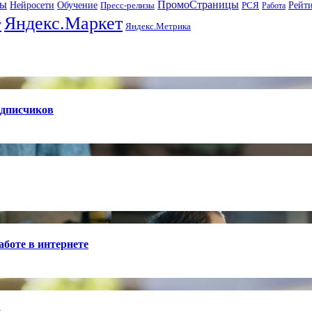
ры
ПромоСтраницы
Нейросети
Рейт
Обучение
Пресс-релизы
РСЯ
Работа
Яндекс.Маркет
т
Яндекс.Метрика
одписчиков
боте в интернете
й