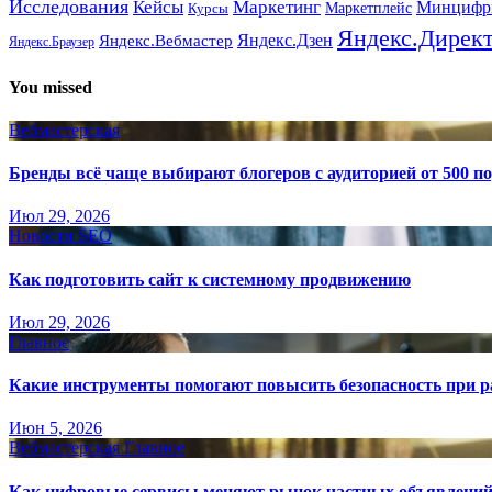
Исследования
Кейсы
Маркетинг
Минциф
Маркетплейс
Курсы
Яндекс.Дирек
Яндекс.Вебмастер
Яндекс.Дзен
Яндекс.Браузер
You missed
Вебмастерская
Бренды всё чаще выбирают блогеров с аудиторией от 500 п
Июл 29, 2026
Новости SEO
Как подготовить сайт к системному продвижению
Июл 29, 2026
Главное
Какие инструменты помогают повысить безопасность при ра
Июн 5, 2026
Вебмастерская
Главное
Как цифровые сервисы меняют рынок частных объявлени