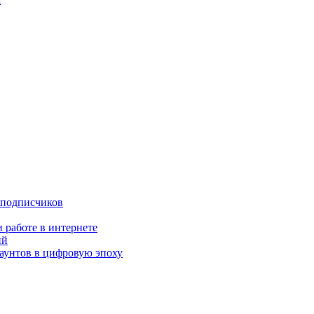
 подписчиков
 работе в интернете
ий
аунтов в цифровую эпоху