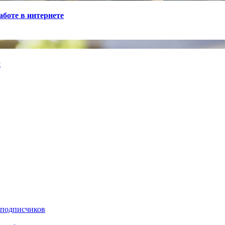
боте в интернете
й
 подписчиков