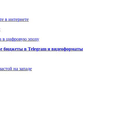
те в интернете
й
в в цифровую эпоху
ые бюджеты в Telegram и видеоформаты
застой на западе