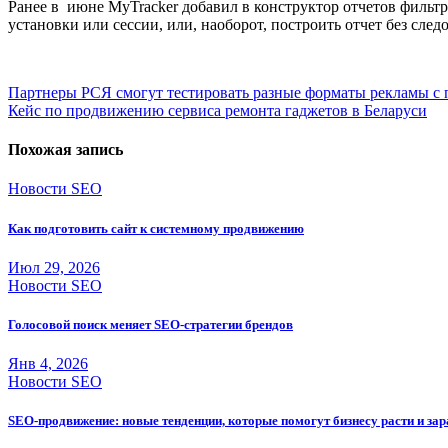
Ранее в июне MyTracker добавил в конструктор отчетов фильтр
установки или сессии, или, наоборот, построить отчет без след
Навигация
Партнеры РСЯ смогут тестировать разные форматы рекламы с
Кейс по продвижению сервиса ремонта гаджетов в Беларуси
по
записям
Похожая запись
Новости SEO
Как подготовить сайт к системному продвижению
Июл 29, 2026
Новости SEO
Голосовой поиск меняет SEO-стратегии брендов
Янв 4, 2026
Новости SEO
SEO-продвижение: новые тенденции, которые помогут бизнесу расти и за