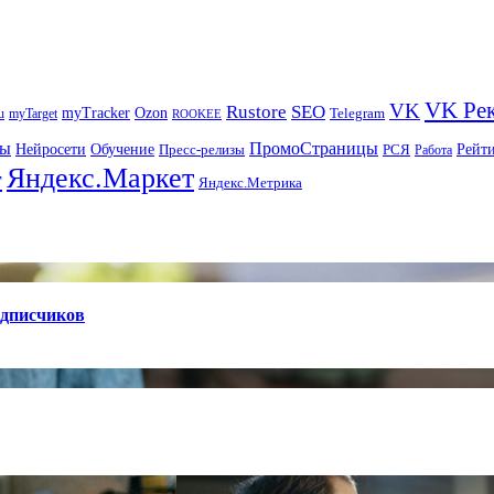
VK Ре
VK
Rustore
SEO
myTracker
Ozon
u
myTarget
Telegram
ROOKEE
ры
ПромоСтраницы
Нейросети
Рейт
Обучение
Пресс-релизы
РСЯ
Работа
Яндекс.Маркет
т
Яндекс.Метрика
одписчиков