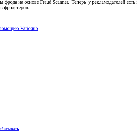
ы фрода на основе Fraud Scanner. Теперь у рекламодателей ест
ов фродстеров.
 помощью Varioqub
рабатывать