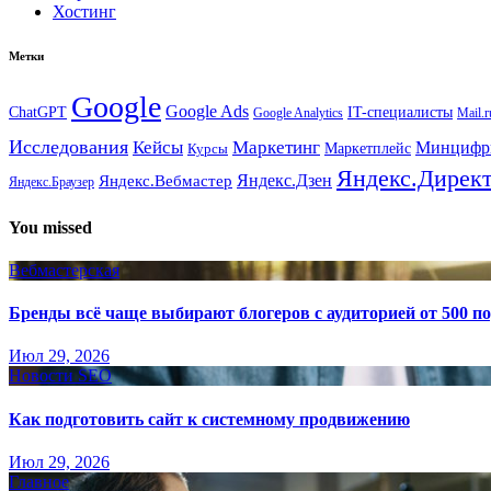
Хостинг
Метки
Google
Google Ads
IT-специалисты
ChatGPT
Google Analytics
Mail.r
Исследования
Кейсы
Маркетинг
Минциф
Маркетплейс
Курсы
Яндекс.Дирек
Яндекс.Вебмастер
Яндекс.Дзен
Яндекс.Браузер
You missed
Вебмастерская
Бренды всё чаще выбирают блогеров с аудиторией от 500 п
Июл 29, 2026
Новости SEO
Как подготовить сайт к системному продвижению
Июл 29, 2026
Главное