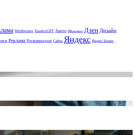
Дзен
клама
Дизайн
Авито
Wildberries
YandexGPT
ВКонтакте
Яндекс
Реклама
инги
Роскомнадзор
Сайты
Яндекс.Бизнес