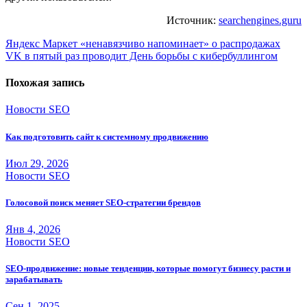
Источник:
searchengines.guru
Навигация
Яндекс Маркет «ненавязчиво напоминает» о распродажах
VK в пятый раз проводит День борьбы с кибербуллингом
по
записям
Похожая запись
Новости SEO
Как подготовить сайт к системному продвижению
Июл 29, 2026
Новости SEO
Голосовой поиск меняет SEO-стратегии брендов
Янв 4, 2026
Новости SEO
SEO-продвижение: новые тенденции, которые помогут бизнесу расти и
зарабатывать
Сен 1, 2025