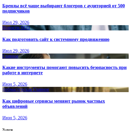
Бренды всё чаще выбирают блогеров с аудиторией от 500
подписчиков
Июл 29, 2026
Новости SEO
Как подготовить сайт к системному продвижению
Июл 29, 2026
Главное
Какие инструменты помогают повысить безопасность при
работе в интернете
Июн 5, 2026
Вебмастерская
Главное
Как цифровые сервисы меняют рынок частных
объявлений
Июн 5, 2026
Услуги