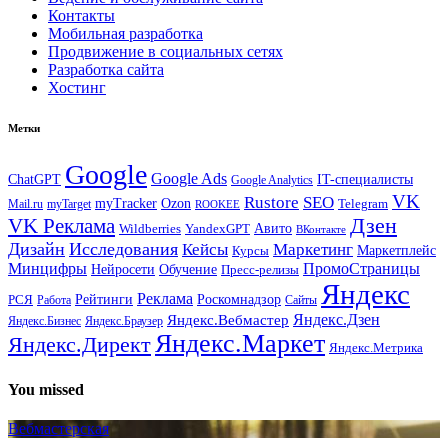
Контакты
Мобильная разработка
Продвижение в социальных сетях
Разработка сайта
Хостинг
Метки
Google
Google Ads
IT-специалисты
ChatGPT
Google Analytics
VK
Rustore
SEO
myTracker
Ozon
Mail.ru
myTarget
Telegram
ROOKEE
Дзен
VK Реклама
Авито
Wildberries
YandexGPT
ВКонтакте
Дизайн
Исследования
Кейсы
Маркетинг
Маркетплейс
Курсы
Минцифры
ПромоСтраницы
Нейросети
Обучение
Пресс-релизы
Яндекс
Реклама
Рейтинги
Роскомнадзор
РСЯ
Работа
Сайты
Яндекс.Вебмастер
Яндекс.Дзен
Яндекс.Бизнес
Яндекс.Браузер
Яндекс.Маркет
Яндекс.Директ
Яндекс.Метрика
You missed
Вебмастерская