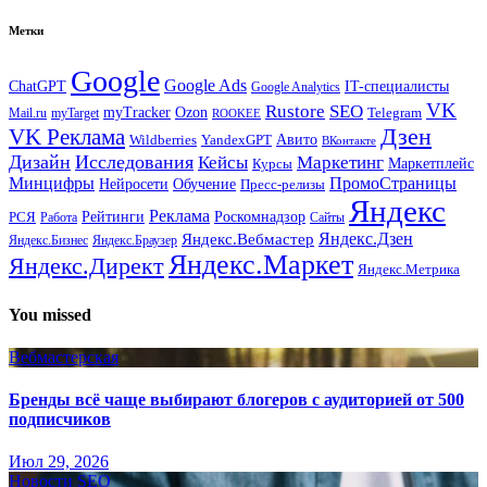
Метки
Google
Google Ads
IT-специалисты
ChatGPT
Google Analytics
VK
Rustore
SEO
myTracker
Ozon
Mail.ru
myTarget
Telegram
ROOKEE
Дзен
VK Реклама
Авито
Wildberries
YandexGPT
ВКонтакте
Дизайн
Исследования
Кейсы
Маркетинг
Маркетплейс
Курсы
Минцифры
ПромоСтраницы
Нейросети
Обучение
Пресс-релизы
Яндекс
Реклама
Рейтинги
Роскомнадзор
РСЯ
Работа
Сайты
Яндекс.Вебмастер
Яндекс.Дзен
Яндекс.Бизнес
Яндекс.Браузер
Яндекс.Маркет
Яндекс.Директ
Яндекс.Метрика
You missed
Вебмастерская
Бренды всё чаще выбирают блогеров с аудиторией от 500
подписчиков
Июл 29, 2026
Новости SEO