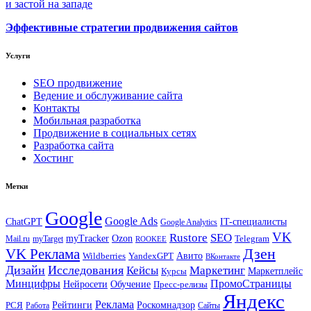
и застой на западе
Эффективные стратегии продвижения сайтов
Услуги
SEO продвижение
Ведение и обслуживание сайта
Контакты
Мобильная разработка
Продвижение в социальных сетях
Разработка сайта
Хостинг
Метки
Google
Google Ads
IT-специалисты
ChatGPT
Google Analytics
VK
Rustore
SEO
myTracker
Ozon
Mail.ru
myTarget
Telegram
ROOKEE
Дзен
VK Реклама
Авито
Wildberries
YandexGPT
ВКонтакте
Дизайн
Исследования
Кейсы
Маркетинг
Маркетплейс
Курсы
Минцифры
ПромоСтраницы
Нейросети
Обучение
Пресс-релизы
Яндекс
Реклама
Рейтинги
Роскомнадзор
РСЯ
Работа
Сайты