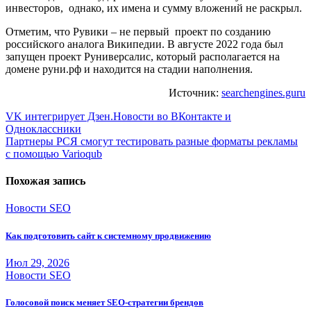
инвесторов, однако, их имена и сумму вложений не раскрыл.
Отметим, что Рувики – не первый проект по созданию
российского аналога Википедии. В августе 2022 года был
запущен проект Руниверсалис, который располагается на
домене руни.рф и находится на стадии наполнения.
Источник:
searchengines.guru
Навигация
VK интегрирует Дзен.Новости во ВКонтакте и
Одноклассники
по
Партнеры РСЯ смогут тестировать разные форматы рекламы
записям
с помощью Varioqub
Похожая запись
Новости SEO
Как подготовить сайт к системному продвижению
Июл 29, 2026
Новости SEO
Голосовой поиск меняет SEO-стратегии брендов