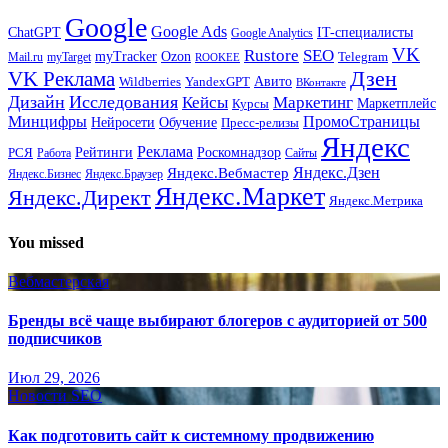
Google
Google Ads
IT-специалисты
ChatGPT
Google Analytics
VK
Rustore
SEO
myTracker
Ozon
Mail.ru
myTarget
Telegram
ROOKEE
Дзен
VK Реклама
Авито
Wildberries
YandexGPT
ВКонтакте
Дизайн
Исследования
Кейсы
Маркетинг
Маркетплейс
Курсы
Минцифры
ПромоСтраницы
Нейросети
Обучение
Пресс-релизы
Яндекс
Реклама
Рейтинги
Роскомнадзор
РСЯ
Работа
Сайты
Яндекс.Вебмастер
Яндекс.Дзен
Яндекс.Бизнес
Яндекс.Браузер
Яндекс.Маркет
Яндекс.Директ
Яндекс.Метрика
You missed
Вебмастерская
Бренды всё чаще выбирают блогеров с аудиторией от 500
подписчиков
Июл 29, 2026
Новости SEO
Как подготовить сайт к системному продвижению