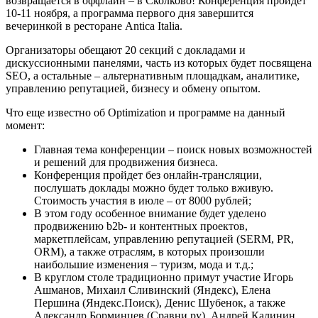
возвращается в оффлайн – в Сколково! Конференция пройдет
10-11 ноября, а программа первого дня завершится
вечеринкой в ресторане Antica Italia.
Организаторы обещают 20 секций с докладами и
дискуссионными панелями, часть из которых будет посвящена
SEO, а остальные – альтернативным площадкам, аналитике,
управлению репутацией, бизнесу и обмену опытом.
Что еще известно об Optimization и программе на данный
момент:
Главная тема конференции – поиск новых возможностей
и решений для продвижения бизнеса.
Конференция пройдет без онлайн-трансляции,
послушать доклады можно будет только вживую.
Стоимость участия в июле – от 8000 рублей;
В этом году особенное внимание будет уделено
продвижению b2b- и контентных проектов,
маркетплейсам, управлению репутацией (SERM, PR,
ORM), а также отраслям, в которых произошли
наибольшие изменения – туризм, мода и т.д.;
В круглом столе традиционно примут участие Игорь
Ашманов, Михаил Сливинский (Яндекс), Елена
Першина (Яндекс.Поиск), Денис Шубенок, а также
Александр Борминцев (Сравни.ру), Андрей Калинин