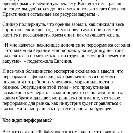
брендформанс и медийную рекламу. Контента нет, трафик –
по соцсетям, добраться до него можно только через блогеров.
Практически остальные все ресурсы закрыты».
Спикер подчеркнула, что бренды забыли, как снижали весь
спрос последние два года, и что новую аудиторию нужно
растить и рассказывать, зачем они и как улучшают жизнь.
«И мне кажется, важнейшее дополнение перформанса сегодня
– это выход на верхний этап воронки, на медийку, не стоит
выделять его и смотреть как на отдельно стоящий элемент в
вакууме», – подытожила Евгения.
И все-таки большинство экспертов сходились в мысли, что
перформанс – философия, которая начинается с момента
появления потребности у человека маржинальности в
бизнесе. Обсуждение этой темы – это продуктивная
возможность «сверить часы» и поделиться болями, понять,
каким образом дальше выстраивать понимание, что такое
перформанс для рынка, как индустрия будет справляться с
вызовами и выстраивать стратегию роста на будущее.
Что ждет перформанс?
Все, кто связан с digital-маркетингом, знают, что, начиная с