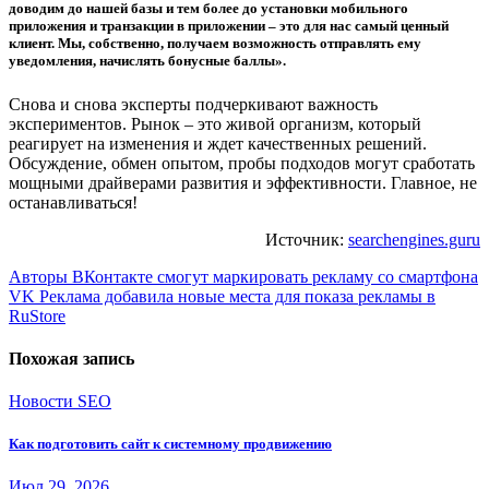
доводим до нашей базы и тем более до установки мобильного
приложения и транзакции в приложении – это для нас самый ценный
клиент. Мы, собственно, получаем возможность отправлять ему
уведомления, начислять бонусные баллы».
Снова и снова эксперты подчеркивают важность
экспериментов. Рынок – это живой организм, который
реагирует на изменения и ждет качественных решений.
Обсуждение, обмен опытом, пробы подходов могут сработать
мощными драйверами развития и эффективности. Главное, не
останавливаться!
Источник:
searchengines.guru
Навигация
Авторы ВКонтакте смогут маркировать рекламу со смартфона
VK Реклама добавила новые места для показа рекламы в
по
RuStore
записям
Похожая запись
Новости SEO
Как подготовить сайт к системному продвижению
Июл 29, 2026