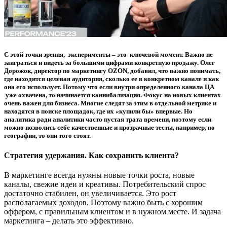
С этой точки зрения, эксперименты – это ключевой момент. Важно не
заиграться и видеть за большими цифрами конкретную продажу.
Олег
Дорожок
, директор по маркетингу OZON, добавил, что важно понимать,
где находится целевая аудитория, сколько ее в конкретном канале и как
она его использует. Потому что если внутри определенного канала ЦА
уже охвачена, то начинается каннибализация. Фокус на новых клиентах
очень важен для бизнеса. Многие следят за этим в отдельной метрике и
находятся в поиске площадок, где их «купили бы» впервые. Но
аналитика ради аналитики часто пустая трата времени, поэтому если
можно позволить себе качественные и прозрачные тесты, например, по
географии, то они того стоят.
Стратегия удержания. Как сохранить клиента?
В маркетинге всегда нужны новые точки роста, новые
каналы, свежие идеи и креативы. Потребительский спрос
достаточно стабилен, он увеличивается. Это рост
располагаемых доходов. Поэтому важно быть с хорошим
оффером, с правильным клиентом и в нужном месте. И задача
маркетинга – делать это эффективно.