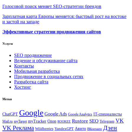
Голосовой поиск меняет SEO-стратегии брендов
Зарплатная карта Европы меняется: быстрый рост на востоке
и застой на западе
Эффективные стратегии продвижения сайтов
Услуги
SEO продвижение
Ведение и обслуживание сайта
Контакты
Мобильная разработка
Продвижение в социальных сетях
Разработка сайта
Хостинг
Метки
Google
Google Ads
IT-специалисты
ChatGPT
Google Analytics
VK
Rustore
SEO
myTracker
Ozon
Mail.ru
myTarget
Telegram
ROOKEE
Дзен
VK Реклама
Авито
Wildberries
YandexGPT
ВКонтакте