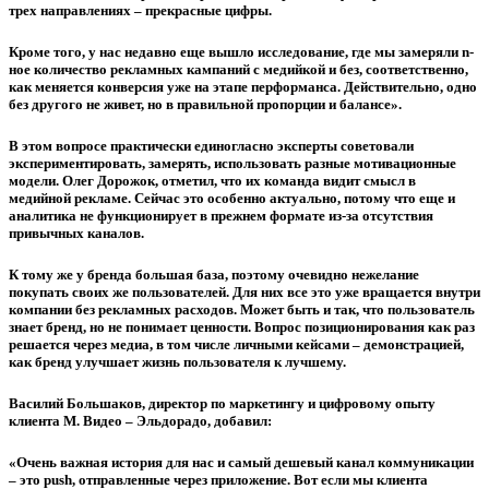
трех направлениях – прекрасные цифры.
Кроме того, у нас недавно еще вышло исследование, где мы замеряли n-
ное количество рекламных кампаний с медийкой и без, соответственно,
как меняется конверсия уже на этапе перформанса. Действительно, одно
без другого не живет, но в правильной пропорции и балансе».
В этом вопросе практически единогласно эксперты советовали
экспериментировать, замерять, использовать разные мотивационные
модели. Олег Дорожок, отметил, что их команда видит смысл в
медийной рекламе. Сейчас это особенно актуально, потому что еще и
аналитика не функционирует в прежнем формате из-за отсутствия
привычных каналов.
К тому же у бренда большая база, поэтому очевидно нежелание
покупать своих же пользователей. Для них все это уже вращается внутри
компании без рекламных расходов. Может быть и так, что пользователь
знает бренд, но не понимает ценности. Вопрос позиционирования как раз
решается через медиа, в том числе личными кейсами – демонстрацией,
как бренд улучшает жизнь пользователя к лучшему.
Василий Большаков
, директор по маркетингу и цифровому опыту
клиента М. Видео – Эльдорадо, добавил:
«Очень важная история для нас и самый дешевый канал коммуникации
– это push, отправленные через приложение. Вот если мы клиента