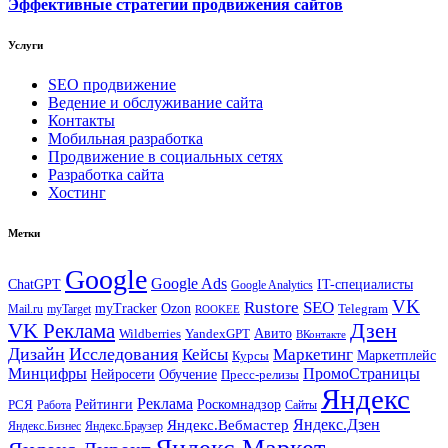
Эффективные стратегии продвижения сайтов
Услуги
SEO продвижение
Ведение и обслуживание сайта
Контакты
Мобильная разработка
Продвижение в социальных сетях
Разработка сайта
Хостинг
Метки
Google
Google Ads
IT-специалисты
ChatGPT
Google Analytics
VK
Rustore
SEO
myTracker
Ozon
Mail.ru
myTarget
Telegram
ROOKEE
Дзен
VK Реклама
Авито
Wildberries
YandexGPT
ВКонтакте
Дизайн
Исследования
Кейсы
Маркетинг
Маркетплейс
Курсы
Минцифры
ПромоСтраницы
Нейросети
Обучение
Пресс-релизы
Яндекс
Реклама
Рейтинги
Роскомнадзор
РСЯ
Работа
Сайты
Яндекс.Вебмастер
Яндекс.Дзен
Яндекс.Бизнес
Яндекс.Браузер