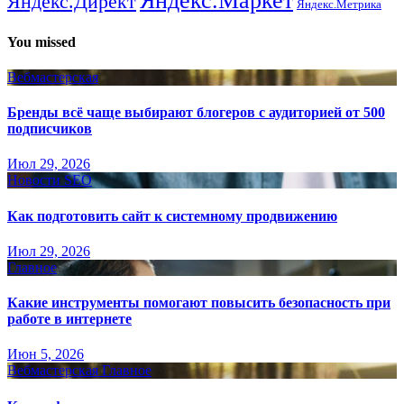
Яндекс.Маркет
Яндекс.Директ
Яндекс.Метрика
You missed
Вебмастерская
Бренды всё чаще выбирают блогеров с аудиторией от 500
подписчиков
Июл 29, 2026
Новости SEO
Как подготовить сайт к системному продвижению
Июл 29, 2026
Главное
Какие инструменты помогают повысить безопасность при
работе в интернете
Июн 5, 2026
Вебмастерская
Главное