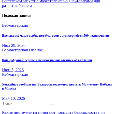
Ростелеком запустил маркетплейс с digital-товарами для
записям
развития бизнеса
Похожая запись
Вебмастерская
Бренды всё чаще выбирают блогеров с аудиторией от 500 подписчиков
Июл 29, 2026
Вебмастерская
Главное
Как цифровые сервисы меняют рынок частных объявлений
Июн 5, 2026
Вебмастерская
Хоккейное сообщество Беларуси возложило цветы к Монументу Победы
в Минске
Май 10, 2026
Какие инструменты помогают повысить безопасность при