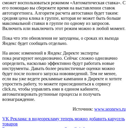
сможет воспользоваться режимом «Автоматическая ставка». С
его помощью вы сбережете время на выставлении ставок
автотаргетинга. Алгоритм расчета автоставки будет таким:
средняя цена клика в группе, которая не может быть больше
максимальной ставки в группе по одному из запросов.
Включить или выключить этот режим можно в любой момент.
Пока что эти обновления не запущены, о сроках их выхода
Яндекс будет сообщать отдельно.
На анонс изменений в Яндекс Директе эксперты
пока реагируют неоднозначно. Сейчас сложно однозначно
определить, насколько эффективно будут работать новые
инструменты. Давать более реалистичные оценки можно
будет после полного запуска нововведений. Тем не менее,
если вы уже ведете рекламные кампании в Директе и хотите
упростить работу, то можете присоединиться к сервису
click.ru, чтобы управлять ими в едином кабинете,
автоматизировать рутинные процессы и получать
вознаграждение.
Источник:
www.seonews.ru
Навигация
VK Реклама: в видеорекламу теперь можно добавить карусель
товаров
по