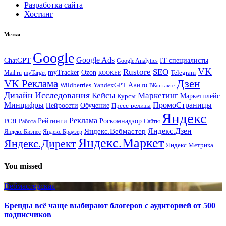
Разработка сайта
Хостинг
Метки
Google
Google Ads
IT-специалисты
ChatGPT
Google Analytics
VK
Rustore
SEO
myTracker
Ozon
Mail.ru
myTarget
Telegram
ROOKEE
Дзен
VK Реклама
Авито
Wildberries
YandexGPT
ВКонтакте
Дизайн
Исследования
Кейсы
Маркетинг
Маркетплейс
Курсы
Минцифры
ПромоСтраницы
Нейросети
Обучение
Пресс-релизы
Яндекс
Реклама
Рейтинги
Роскомнадзор
РСЯ
Работа
Сайты
Яндекс.Вебмастер
Яндекс.Дзен
Яндекс.Бизнес
Яндекс.Браузер
Яндекс.Маркет
Яндекс.Директ
Яндекс.Метрика
You missed
Вебмастерская
Бренды всё чаще выбирают блогеров с аудиторией от 500
подписчиков