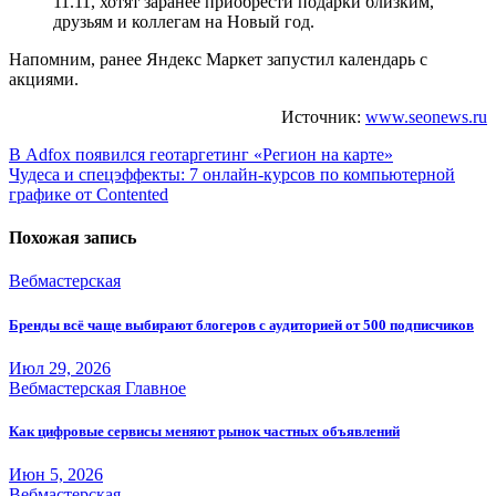
11.11, хотят заранее приобрести подарки близким,
друзьям и коллегам на Новый год.
Напомним, ранее Яндекс Маркет запустил календарь с
акциями.
Источник:
www.seonews.ru
Навигация
В Adfox появился геотаргетинг «Регион на карте»
Чудеса и спецэффекты: 7 онлайн-курсов по компьютерной
по
графике от Contented
записям
Похожая запись
Вебмастерская
Бренды всё чаще выбирают блогеров с аудиторией от 500 подписчиков
Июл 29, 2026
Вебмастерская
Главное
Как цифровые сервисы меняют рынок частных объявлений
Июн 5, 2026
Вебмастерская