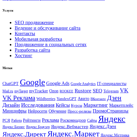
Услуги
SEO продвижение
Ведение и обслуживание сайта
Контакты
Мобильная разработка
Продвижение в социальных сетях
Разработка сайта
Хостинг
Метки
Google
Google Ads
IT-специалисты
ChatGPT
Google Analytics
VK
Rustore
SEO
myTracker
Ozon
Mail.ru
myTarget
Telegram
ROOKEE
Дзен
VK Реклама
Авито
Wildberries
YandexGPT
ВКонтакте
Дизайн
Исследования
Кейсы
Маркетинг
Маркетплейс
Курсы
Минцифры
ПромоСтраницы
Нейросети
Обучение
Пресс-релизы
Яндекс
Реклама
Рейтинги
Роскомнадзор
РСЯ
Работа
Сайты
Яндекс.Вебмастер
Яндекс.Дзен
Яндекс.Бизнес
Яндекс.Браузер
Яндекс.Маркет
Яндекс.Директ
Яндекс.Метрика