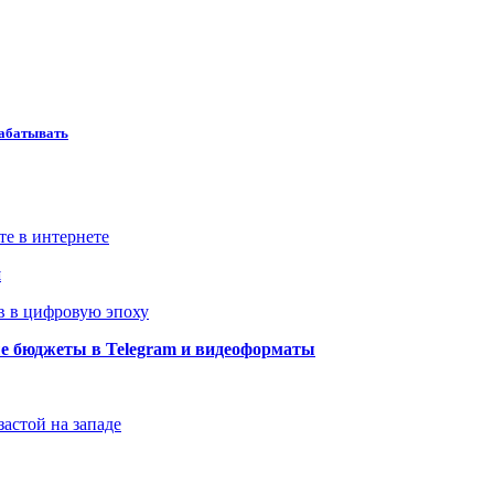
рабатывать
те в интернете
й
в в цифровую эпоху
ые бюджеты в Telegram и видеоформаты
застой на западе