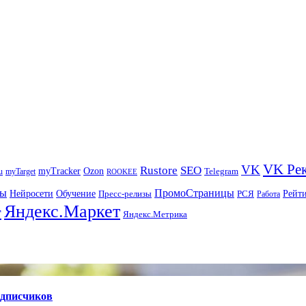
VK Ре
VK
Rustore
SEO
myTracker
Ozon
u
myTarget
Telegram
ROOKEE
ры
ПромоСтраницы
Нейросети
Рейт
Обучение
Пресс-релизы
РСЯ
Работа
Яндекс.Маркет
т
Яндекс.Метрика
одписчиков