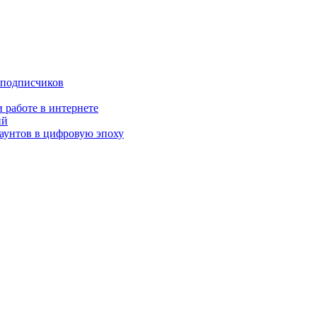
 подписчиков
 работе в интернете
ий
аунтов в цифровую эпоху