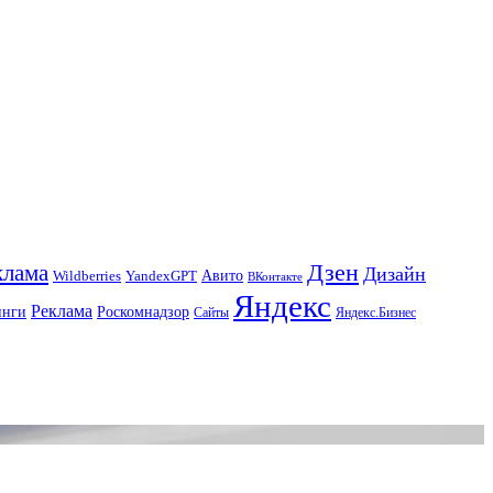
Дзен
клама
Дизайн
Авито
Wildberries
YandexGPT
ВКонтакте
Яндекс
Реклама
инги
Роскомнадзор
Сайты
Яндекс.Бизнес