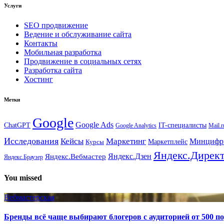
Услуги
SEO продвижение
Ведение и обслуживание сайта
Контакты
Мобильная разработка
Продвижение в социальных сетях
Разработка сайта
Хостинг
Метки
Google
Google Ads
IT-специалисты
ChatGPT
Google Analytics
Mail.r
Исследования
Кейсы
Маркетинг
Минциф
Маркетплейс
Курсы
Яндекс.Дирек
Яндекс.Вебмастер
Яндекс.Дзен
Яндекс.Браузер
You missed
Вебмастерская
Бренды всё чаще выбирают блогеров с аудиторией от 500 п