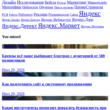
Дизайн
Исследования
Кейсы
Маркетинг
Маркетплейс
Курсы
Минцифры
ПромоСтраницы
Нейросети
Обучение
Пресс-релизы
Яндекс
Реклама
Рейтинги
Роскомнадзор
РСЯ
Работа
Сайты
Яндекс.Вебмастер
Яндекс.Дзен
Яндекс.Бизнес
Яндекс.Браузер
Яндекс.Маркет
Яндекс.Директ
Яндекс.Метрика
You missed
Вебмастерская
Бренды всё чаще выбирают блогеров с аудиторией от 500
подписчиков
Июл 29, 2026
Новости SEO
Как подготовить сайт к системному продвижению
Июл 29, 2026
Главное
Какие инструменты помогают повысить безопасность при