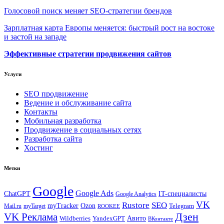
Голосовой поиск меняет SEO-стратегии брендов
Зарплатная карта Европы меняется: быстрый рост на востоке
и застой на западе
Эффективные стратегии продвижения сайтов
Услуги
SEO продвижение
Ведение и обслуживание сайта
Контакты
Мобильная разработка
Продвижение в социальных сетях
Разработка сайта
Хостинг
Метки
Google
Google Ads
IT-специалисты
ChatGPT
Google Analytics
VK
Rustore
SEO
myTracker
Ozon
Mail.ru
myTarget
Telegram
ROOKEE
Дзен
VK Реклама
Авито
Wildberries
YandexGPT
ВКонтакте