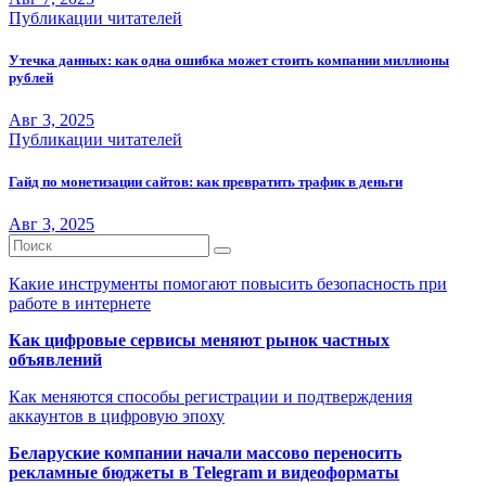
Публикации читателей
Утечка данных: как одна ошибка может стоить компании миллионы
рублей
Авг 3, 2025
Публикации читателей
Гайд по монетизации сайтов: как превратить трафик в деньги
Авг 3, 2025
Какие инструменты помогают повысить безопасность при
работе в интернете
Как цифровые сервисы меняют рынок частных
объявлений
Как меняются способы регистрации и подтверждения
аккаунтов в цифровую эпоху
Беларуские компании начали массово переносить
рекламные бюджеты в Telegram и видеоформаты