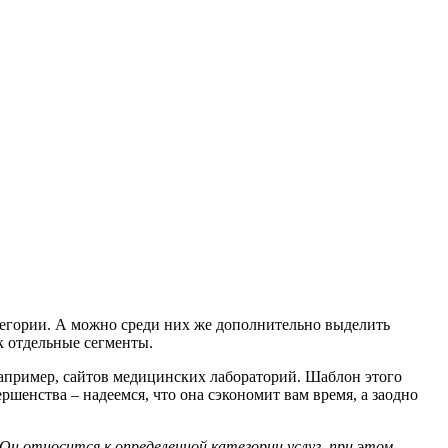
тегории. А можно среди них же дополнительно выделить
ак отдельные сегменты.
 например, сайтов медицинских лабораторий. Шаблон этого
ршенства – надеемся, что она сэкономит вам время, а заодно
 Он относится к определенной категории услуг, при этом