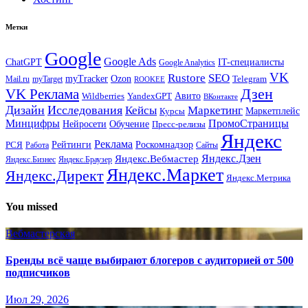
Метки
Google
Google Ads
IT-специалисты
ChatGPT
Google Analytics
VK
Rustore
SEO
myTracker
Ozon
Mail.ru
myTarget
Telegram
ROOKEE
Дзен
VK Реклама
Авито
Wildberries
YandexGPT
ВКонтакте
Дизайн
Исследования
Кейсы
Маркетинг
Маркетплейс
Курсы
Минцифры
ПромоСтраницы
Нейросети
Обучение
Пресс-релизы
Яндекс
Реклама
Рейтинги
Роскомнадзор
РСЯ
Работа
Сайты
Яндекс.Вебмастер
Яндекс.Дзен
Яндекс.Бизнес
Яндекс.Браузер
Яндекс.Маркет
Яндекс.Директ
Яндекс.Метрика
You missed
Вебмастерская
Бренды всё чаще выбирают блогеров с аудиторией от 500
подписчиков
Июл 29, 2026