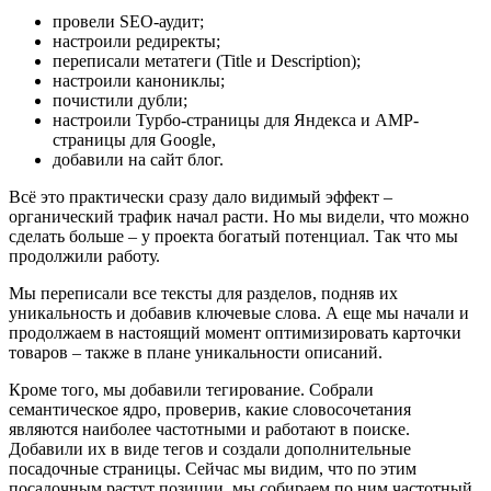
провели SEO-аудит;
настроили редиректы;
переписали метатеги (Title и Description);
настроили канониклы;
почистили дубли;
настроили Турбо-страницы для Яндекса и AMP-
страницы для Google,
добавили на сайт блог.
Всё это практически сразу дало видимый эффект –
органический трафик начал расти. Но мы видели, что можно
сделать больше – у проекта богатый потенциал. Так что мы
продолжили работу.
Мы переписали все тексты для разделов, подняв их
уникальность и добавив ключевые слова. А еще мы начали и
продолжаем в настоящий момент оптимизировать карточки
товаров – также в плане уникальности описаний.
Кроме того, мы добавили тегирование. Собрали
семантическое ядро, проверив, какие словосочетания
являются наиболее частотными и работают в поиске.
Добавили их в виде тегов и создали дополнительные
посадочные страницы. Сейчас мы видим, что по этим
посадочным растут позиции, мы собираем по ним частотный