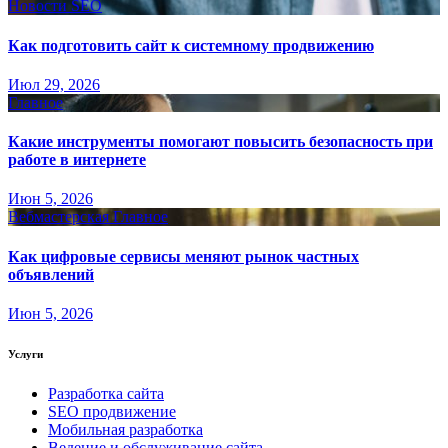
Новости SEO
Как подготовить сайт к системному продвижению
Июл 29, 2026
Главное
Какие инструменты помогают повысить безопасность при
работе в интернете
Июн 5, 2026
Вебмастерская
Главное
Как цифровые сервисы меняют рынок частных
объявлений
Июн 5, 2026
Услуги
Разработка сайта
SEO продвижение
Мобильная разработка
Ведение и обслуживание сайта