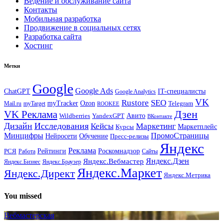
Ведение и обслуживание сайта
Контакты
Мобильная разработка
Продвижение в социальных сетях
Разработка сайта
Хостинг
Метки
Google
Google Ads
IT-специалисты
ChatGPT
Google Analytics
VK
Rustore
SEO
myTracker
Ozon
Mail.ru
myTarget
Telegram
ROOKEE
Дзен
VK Реклама
Авито
Wildberries
YandexGPT
ВКонтакте
Дизайн
Исследования
Кейсы
Маркетинг
Маркетплейс
Курсы
Минцифры
ПромоСтраницы
Нейросети
Обучение
Пресс-релизы
Яндекс
Реклама
Рейтинги
Роскомнадзор
РСЯ
Работа
Сайты
Яндекс.Вебмастер
Яндекс.Дзен
Яндекс.Бизнес
Яндекс.Браузер
Яндекс.Маркет
Яндекс.Директ
Яндекс.Метрика
You missed
Вебмастерская