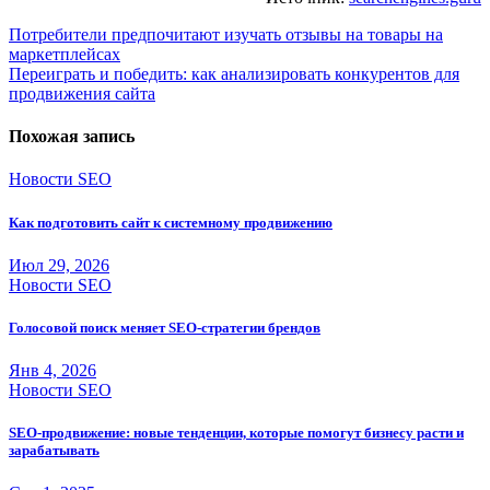
Навигация
Потребители предпочитают изучать отзывы на товары на
маркетплейсах
по
Переиграть и победить: как анализировать конкурентов для
записям
продвижения сайта
Похожая запись
Новости SEO
Как подготовить сайт к системному продвижению
Июл 29, 2026
Новости SEO
Голосовой поиск меняет SEO-стратегии брендов
Янв 4, 2026
Новости SEO
SEO-продвижение: новые тенденции, которые помогут бизнесу расти и
зарабатывать