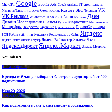
Google
Google Ads
IT-специалисты
ChatGPT
Google Analytics
VK
Rustore
SEO
myTracker
Ozon
Mail.ru
myTarget
Telegram
ROOKEE
Дзен
VK Реклама
Авито
Wildberries
YandexGPT
ВКонтакте
Дизайн
Исследования
Кейсы
Маркетинг
Маркетплейс
Курсы
Минцифры
ПромоСтраницы
Нейросети
Обучение
Пресс-релизы
Яндекс
Реклама
Рейтинги
Роскомнадзор
РСЯ
Работа
Сайты
Яндекс.Вебмастер
Яндекс.Дзен
Яндекс.Бизнес
Яндекс.Браузер
Яндекс.Маркет
Яндекс.Директ
Яндекс.Метрика
You missed
Вебмастерская
Бренды всё чаще выбирают блогеров с аудиторией от 500
подписчиков
Июл 29, 2026
Новости SEO
Как подготовить сайт к системному продвижению