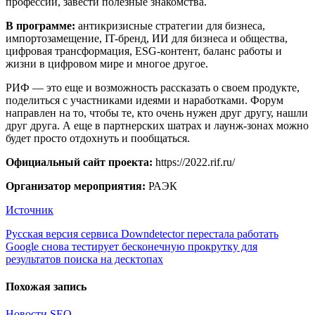
профессии, завести полезные знакомства.
В программе:
антикризисные стратегии для бизнеса,
импортозамещение, IT-бренд, ИИ для бизнеса и общества,
цифровая трансформация, ESG-контент, баланс работы и
жизни в цифровом мире и многое другое.
РИФ — это еще и возможность рассказать о своем продукте,
поделиться с участниками идеями и наработками. Форум
направлен на то, чтобы те, кто очень нужен друг другу, нашли
друг друга. А еще в партнерских шатрах и лаунж-зонах можно
будет просто отдохнуть и пообщаться.
Официальный сайт проекта:
https://2022.rif.ru/
Организатор мероприятия:
РАЭК
Источник
Навигация
Русская версия сервиса Downdetector перестала работать
Google снова тестирует бесконечную прокрутку для
по
результатов поиска на десктопах
записям
Похожая запись
Новости SEO