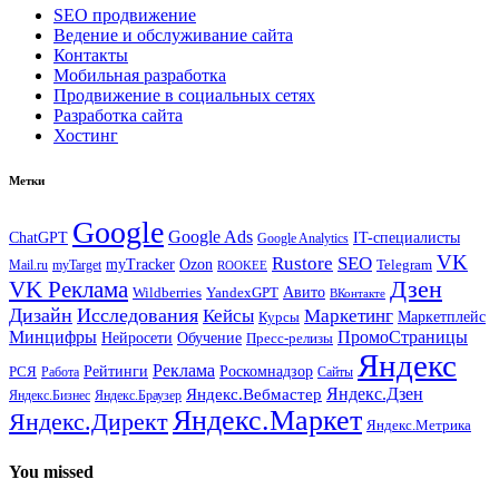
SEO продвижение
Ведение и обслуживание сайта
Контакты
Мобильная разработка
Продвижение в социальных сетях
Разработка сайта
Хостинг
Метки
Google
Google Ads
IT-специалисты
ChatGPT
Google Analytics
VK
Rustore
SEO
myTracker
Ozon
Mail.ru
myTarget
Telegram
ROOKEE
Дзен
VK Реклама
Авито
Wildberries
YandexGPT
ВКонтакте
Дизайн
Исследования
Кейсы
Маркетинг
Маркетплейс
Курсы
Минцифры
ПромоСтраницы
Нейросети
Обучение
Пресс-релизы
Яндекс
Реклама
Рейтинги
Роскомнадзор
РСЯ
Работа
Сайты
Яндекс.Вебмастер
Яндекс.Дзен
Яндекс.Бизнес
Яндекс.Браузер
Яндекс.Маркет
Яндекс.Директ
Яндекс.Метрика
You missed