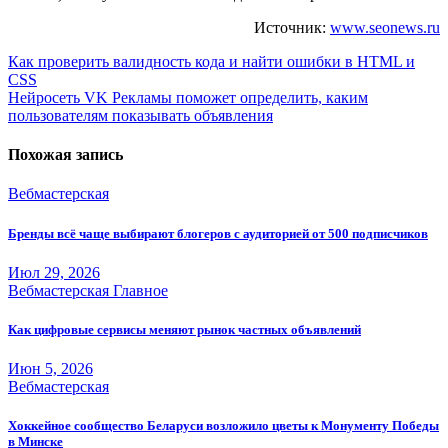
Источник:
www.seonews.ru
Навигация
Как проверить валидность кода и найти ошибки в HTML и
CSS
по
Нейросеть VK Рекламы поможет определить, каким
записям
пользователям показывать объявления
Похожая запись
Вебмастерская
Бренды всё чаще выбирают блогеров с аудиторией от 500 подписчиков
Июл 29, 2026
Вебмастерская
Главное
Как цифровые сервисы меняют рынок частных объявлений
Июн 5, 2026
Вебмастерская
Хоккейное сообщество Беларуси возложило цветы к Монументу Победы
в Минске