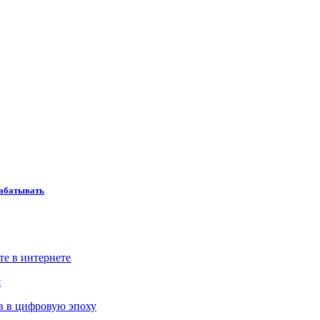
рабатывать
те в интернете
й
в в цифровую эпоху