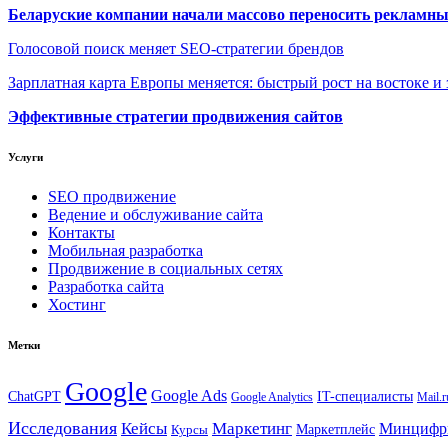
Беларуские компании начали массово переносить рекламн
Голосовой поиск меняет SEO-стратегии брендов
Зарплатная карта Европы меняется: быстрый рост на востоке и 
Эффективные стратегии продвижения сайтов
Услуги
SEO продвижение
Ведение и обслуживание сайта
Контакты
Мобильная разработка
Продвижение в социальных сетях
Разработка сайта
Хостинг
Метки
Google
Google Ads
IT-специалисты
ChatGPT
Google Analytics
Mail.r
Исследования
Кейсы
Маркетинг
Минциф
Маркетплейс
Курсы