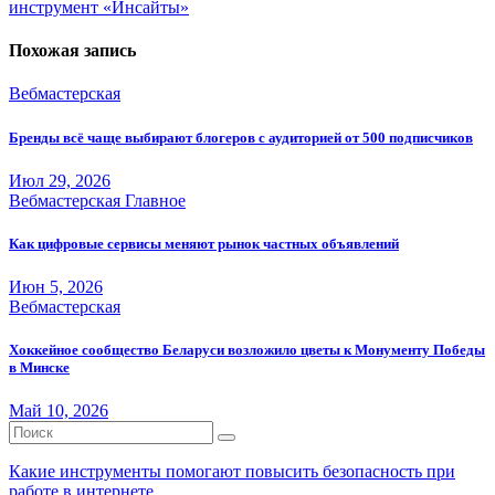
записям
инструмент «Инсайты»
Похожая запись
Вебмастерская
Бренды всё чаще выбирают блогеров с аудиторией от 500 подписчиков
Июл 29, 2026
Вебмастерская
Главное
Как цифровые сервисы меняют рынок частных объявлений
Июн 5, 2026
Вебмастерская
Хоккейное сообщество Беларуси возложило цветы к Монументу Победы
в Минске
Май 10, 2026
Какие инструменты помогают повысить безопасность при
работе в интернете