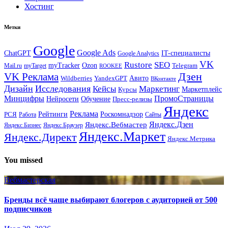
Хостинг
Метки
Google
Google Ads
IT-специалисты
ChatGPT
Google Analytics
VK
Rustore
SEO
myTracker
Ozon
Mail.ru
myTarget
Telegram
ROOKEE
Дзен
VK Реклама
Авито
Wildberries
YandexGPT
ВКонтакте
Дизайн
Исследования
Кейсы
Маркетинг
Маркетплейс
Курсы
Минцифры
ПромоСтраницы
Нейросети
Обучение
Пресс-релизы
Яндекс
Реклама
Рейтинги
Роскомнадзор
РСЯ
Работа
Сайты
Яндекс.Вебмастер
Яндекс.Дзен
Яндекс.Бизнес
Яндекс.Браузер
Яндекс.Маркет
Яндекс.Директ
Яндекс.Метрика
You missed
Вебмастерская
Бренды всё чаще выбирают блогеров с аудиторией от 500
подписчиков