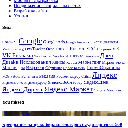
Мобильная разработка
Продвижение в социальных сетях
Разработка сайта
Хостинг
Метки
Google
Google Ads
IT-специалисты
ChatGPT
Google Analytics
VK
Rustore
SEO
myTracker
Ozon
Mail.ru
myTarget
Telegram
ROOKEE
Дзен
VK Реклама
Авито
Wildberries
YandexGPT
ВКонтакте
Дизайн
Исследования
Кейсы
Маркетинг
Маркетплейс
Курсы
Минцифры
ПромоСтраницы
Нейросети
Обучение
Пресс-релизы
Яндекс
Реклама
Рейтинги
Роскомнадзор
РСЯ
Работа
Сайты
Яндекс.Вебмастер
Яндекс.Дзен
Яндекс.Бизнес
Яндекс.Браузер
Яндекс.Маркет
Яндекс.Директ
Яндекс.Метрика
You missed
Вебмастерская
Бренды всё чаще выбирают блогеров с аудиторией от 500