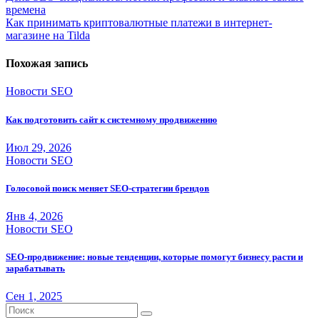
времена
по
Как принимать криптовалютные платежи в интернет-
записям
магазине на Tilda
Похожая запись
Новости SEO
Как подготовить сайт к системному продвижению
Июл 29, 2026
Новости SEO
Голосовой поиск меняет SEO-стратегии брендов
Янв 4, 2026
Новости SEO
SEO-продвижение: новые тенденции, которые помогут бизнесу расти и
зарабатывать
Сен 1, 2025