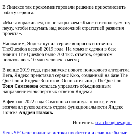
В Яндексе так прокомментировали решение приостановить
работу сервиса:
«Мы замораживаем, но не закрываем «Кью» и используем эту
паузу, чтобы подумать над возможной стратегией развития
проекта».
Напомним, Яндекс купил сервис вопросов и ответов
TheQuestion весной 2019 года. На момент сделки в базе
знаний The Question было 700 тыс. ответов, сервисом
пользовалось 10 млн человек в месяц.
В конце 2019 года, при запуске нового поискового алгоритма
Вега, Яндекс представил сервис Кью, созданный на базе The
Question и Яндекс.Знатоков. Основательница TheQuestion
Тоня Самсонова
осталась управлять объединенным
направлением экспертных ответов Яндекса.
В феврале 2022 года Самсонова покинула проект, и его
возглавил руководитель отдела функциональности Яндекс
Поиска
Андрей Плахов.
Источник:
searchengines.guru
Навигация
День SEO-специалиста: истоки профессии и славные былые