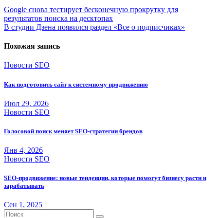
Навигация
Google снова тестирует бесконечную прокрутку для
результатов поиска на десктопах
по
В студии Дзена появился раздел «Все о подписчиках»
записям
Похожая запись
Новости SEO
Как подготовить сайт к системному продвижению
Июл 29, 2026
Новости SEO
Голосовой поиск меняет SEO-стратегии брендов
Янв 4, 2026
Новости SEO
SEO-продвижение: новые тенденции, которые помогут бизнесу расти и
зарабатывать
Сен 1, 2025