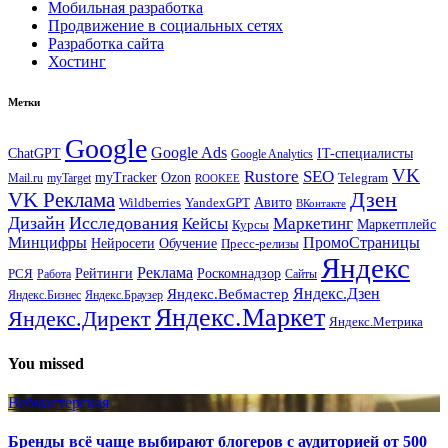
Мобильная разработка
Продвижение в социальных сетях
Разработка сайта
Хостинг
Метки
Google
Google Ads
IT-специалисты
ChatGPT
Google Analytics
VK
Rustore
SEO
myTracker
Ozon
Mail.ru
myTarget
Telegram
ROOKEE
Дзен
VK Реклама
Авито
Wildberries
YandexGPT
ВКонтакте
Дизайн
Исследования
Кейсы
Маркетинг
Маркетплейс
Курсы
Минцифры
ПромоСтраницы
Нейросети
Обучение
Пресс-релизы
Яндекс
Реклама
Рейтинги
Роскомнадзор
РСЯ
Работа
Сайты
Яндекс.Вебмастер
Яндекс.Дзен
Яндекс.Бизнес
Яндекс.Браузер
Яндекс.Маркет
Яндекс.Директ
Яндекс.Метрика
You missed
Вебмастерская
Бренды всё чаще выбирают блогеров с аудиторией от 500