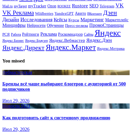
VK
Rustore
SEO
myTracker
Ozon
Mail.ru
myTarget
Telegram
ROOKEE
Дзен
VK Реклама
Авито
Wildberries
YandexGPT
ВКонтакте
Дизайн
Исследования
Кейсы
Маркетинг
Маркетплейс
Курсы
Минцифры
ПромоСтраницы
Нейросети
Обучение
Пресс-релизы
Яндекс
Реклама
Рейтинги
Роскомнадзор
РСЯ
Работа
Сайты
Яндекс.Вебмастер
Яндекс.Дзен
Яндекс.Бизнес
Яндекс.Браузер
Яндекс.Маркет
Яндекс.Директ
Яндекс.Метрика
You missed
Вебмастерская
Бренды всё чаще выбирают блогеров с аудиторией от 500
подписчиков
Июл 29, 2026
Новости SEO
Как подготовить сайт к системному продвижению
Июл 29, 2026