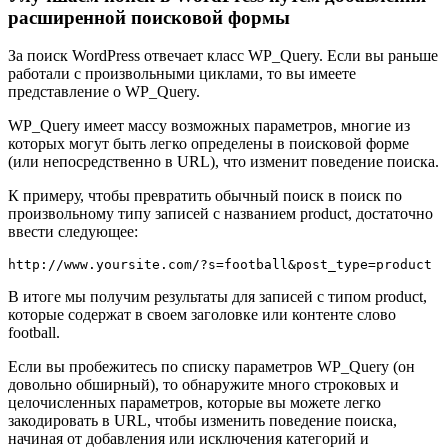
расширенной поисковой формы
За поиск WordPress отвечает класс WP_Query. Если вы раньше
работали с произвольными циклами, то вы имеете
представление о WP_Query.
WP_Query имеет массу возможных параметров, многие из
которых могут быть легко определены в поисковой форме
(или непосредственно в URL), что изменит поведение поиска.
К примеру, чтобы превратить обычный поиск в поиск по
произвольному типу записей с названием product, достаточно
ввести следующее:
http://www.yoursite.com/?s=football&post_type=product
В итоге мы получим результаты для записей с типом product,
которые содержат в своем заголовке или контенте слово
football.
Если вы пробежитесь по списку параметров WP_Query (он
довольно обширный), то обнаружите много строковых и
целочисленных параметров, которые вы можете легко
закодировать в URL, чтобы изменить поведение поиска,
начиная от добавления или исключения категорий и