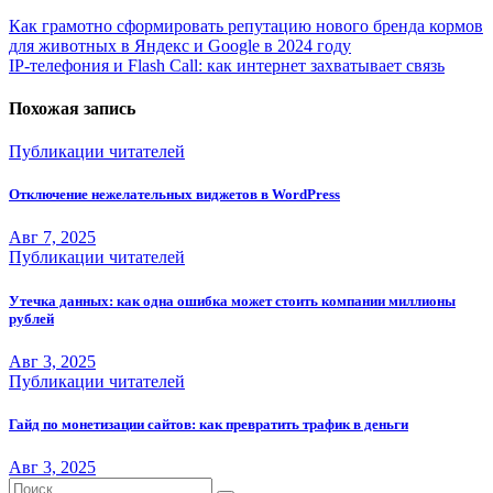
Навигация
Как грамотно сформировать репутацию нового бренда кормов
для животных в Яндекс и Google в 2024 году
по
IP-телефония и Flash Call: как интернет захватывает связь
записям
Похожая запись
Публикации читателей
Отключение нежелательных виджетов в WordPress
Авг 7, 2025
Публикации читателей
Утечка данных: как одна ошибка может стоить компании миллионы
рублей
Авг 3, 2025
Публикации читателей
Гайд по монетизации сайтов: как превратить трафик в деньги
Авг 3, 2025