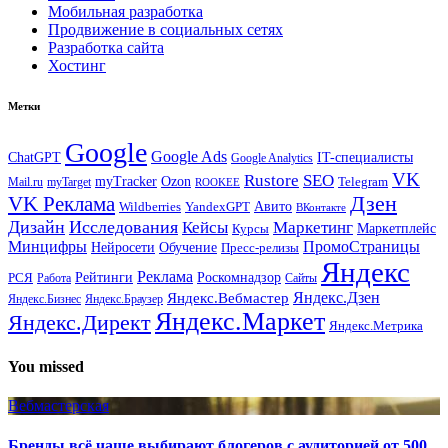
Мобильная разработка
Продвижение в социальных сетях
Разработка сайта
Хостинг
Метки
Google
Google Ads
IT-специалисты
ChatGPT
Google Analytics
VK
Rustore
SEO
myTracker
Ozon
Mail.ru
myTarget
Telegram
ROOKEE
Дзен
VK Реклама
Авито
Wildberries
YandexGPT
ВКонтакте
Дизайн
Исследования
Кейсы
Маркетинг
Маркетплейс
Курсы
Минцифры
ПромоСтраницы
Нейросети
Обучение
Пресс-релизы
Яндекс
Реклама
Рейтинги
Роскомнадзор
РСЯ
Работа
Сайты
Яндекс.Вебмастер
Яндекс.Дзен
Яндекс.Бизнес
Яндекс.Браузер
Яндекс.Маркет
Яндекс.Директ
Яндекс.Метрика
You missed
Вебмастерская
Бренды всё чаще выбирают блогеров с аудиторией от 500