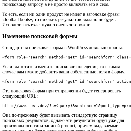
поисковому запросу, а не просто включать его в себя.
То есть, если ни один продукт не имеет в заголовке фразы
«football boots», то никаких результатов выдано не будет.
Использовать exact нужно очень осторожно.
Изменение поисковой формы
Стандартная поисковая форма в WordPress довольно проста:
<form role="search" method="get" id="searchform" class=
Если вы хотите изменить поисковое поведение, то в таком
случае вам нужно добавить ваши собственные поля в форму.
<form role="search" method="get" id="searchform" action
Эта поисковая форма при отправлении будет генерировать
следующий URL:
http://www.test.dev/?s={query}&sentence=1&post_type=pro
Она по-прежнему будет вызывать стандартную страницу
поисковых результатов, однако эти результаты будут уже для
произвольного типа записей product, причем выдаваемые
записи должны будут содержать поисковую фразу либо в