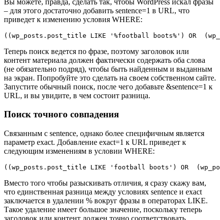
Вы можете, правда, сделать так, чтобы WordPress искал фразы
– для этого достаточно добавить sentence=1 в URL, что
приведет к изменению условия WHERE:
((wp_posts.post_title LIKE '%football boots%') OR  (wp_
Теперь поиск ведется по фразе, поэтому заголовок или
контент материала должен фактически содержать оба слова
(не обязательно подряд), чтобы быть найденным и выданным
на экран. Попробуйте это сделать на своем собственном сайте.
Запустите обычный поиск, после чего добавьте &sentence=1 к
URL, и вы увидите, в чем состоит разница.
Поиск точного совпадения
Связанным с sentence, однако более специфичным является
параметр exact. Добавление exact=1 к URL приведет к
следующим изменениям в условии WHERE:
((wp_posts.post_title LIKE 'football boots') OR  (wp_po
Вместо того чтобы разыскивать отличия, я сразу скажу вам,
что единственная разница между условиях sentence и exact
заключается в удалении % вокруг фразы в операторах LIKE.
Такое удаление имеет большое значение, поскольку теперь
заголовок или контент должен точно соответствовать