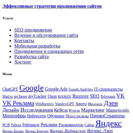
Эффективные стратегии продвижения сайтов
Услуги
SEO продвижение
Ведение и обслуживание сайта
Контакты
Мобильная разработка
Продвижение в социальных сетях
Разработка сайта
Хостинг
Метки
Google
Google Ads
IT-специалисты
ChatGPT
Google Analytics
VK
Rustore
SEO
myTracker
Ozon
Mail.ru
myTarget
Telegram
ROOKEE
Дзен
VK Реклама
Авито
Wildberries
YandexGPT
ВКонтакте
Дизайн
Исследования
Кейсы
Маркетинг
Маркетплейс
Курсы
Минцифры
ПромоСтраницы
Нейросети
Обучение
Пресс-релизы
Яндекс
Реклама
Рейтинги
Роскомнадзор
РСЯ
Работа
Сайты
Яндекс.Вебмастер
Яндекс.Дзен
Яндекс.Бизнес
Яндекс.Браузер