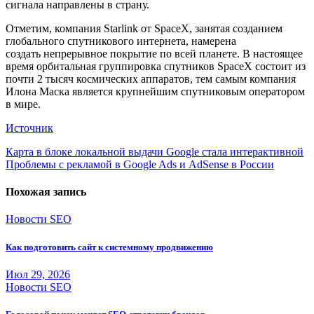
сигнала направлены в страну.
Отметим, компания Starlink от SpaceX, занятая созданием
глобального спутникового интернета, намерена
создать непрерывное покрытие по всей планете. В настоящее
время орбитальная группировка спутников SpaceX состоит из
почти 2 тысяч космических аппаратов, тем самым компания
Илона Маска является крупнейшим спутниковым оператором
в мире.
Источник
Навигация
Карта в блоке локальной выдачи Google стала интерактивной
Проблемы с рекламой в Google Ads и AdSense в России
по
записям
Похожая запись
Новости SEO
Как подготовить сайт к системному продвижению
Июл 29, 2026
Новости SEO