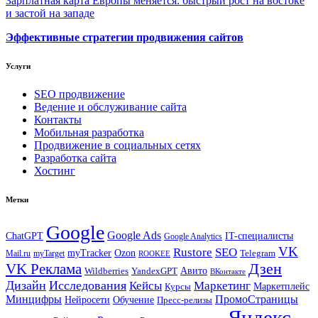
Зарплатная карта Европы меняется: быстрый рост на востоке
и застой на западе
Эффективные стратегии продвижения сайтов
Услуги
SEO продвижение
Ведение и обслуживание сайта
Контакты
Мобильная разработка
Продвижение в социальных сетях
Разработка сайта
Хостинг
Метки
Google
Google Ads
IT-специалисты
ChatGPT
Google Analytics
VK
Rustore
SEO
myTracker
Ozon
Mail.ru
myTarget
Telegram
ROOKEE
Дзен
VK Реклама
Авито
Wildberries
YandexGPT
ВКонтакте
Дизайн
Исследования
Кейсы
Маркетинг
Маркетплейс
Курсы
Минцифры
ПромоСтраницы
Нейросети
Обучение
Пресс-релизы
Яндекс