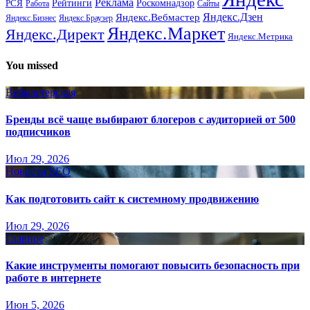
Реклама
Рейтинги
Роскомнадзор
РСЯ
Работа
Сайты
Яндекс.Вебмастер
Яндекс.Дзен
Яндекс.Бизнес
Яндекс.Браузер
Яндекс.Маркет
Яндекс.Директ
Яндекс.Метрика
You missed
Вебмастерская
Бренды всё чаще выбирают блогеров с аудиторией от 500
подписчиков
Июл 29, 2026
Новости SEO
Как подготовить сайт к системному продвижению
Июл 29, 2026
Главное
Какие инструменты помогают повысить безопасность при
работе в интернете
Июн 5, 2026