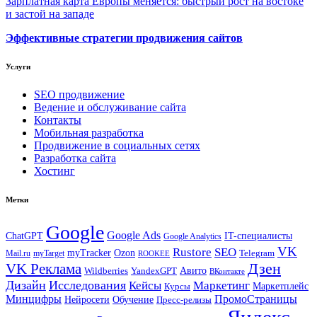
Зарплатная карта Европы меняется: быстрый рост на востоке
и застой на западе
Эффективные стратегии продвижения сайтов
Услуги
SEO продвижение
Ведение и обслуживание сайта
Контакты
Мобильная разработка
Продвижение в социальных сетях
Разработка сайта
Хостинг
Метки
Google
Google Ads
IT-специалисты
ChatGPT
Google Analytics
VK
Rustore
SEO
myTracker
Ozon
Mail.ru
myTarget
Telegram
ROOKEE
Дзен
VK Реклама
Авито
Wildberries
YandexGPT
ВКонтакте
Дизайн
Исследования
Кейсы
Маркетинг
Маркетплейс
Курсы
Минцифры
ПромоСтраницы
Нейросети
Обучение
Пресс-релизы
Яндекс