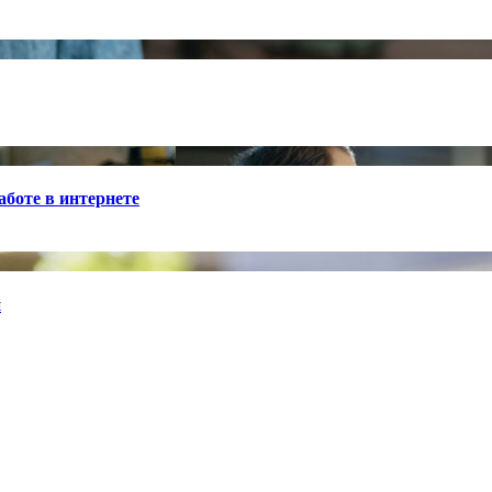
боте в интернете
й