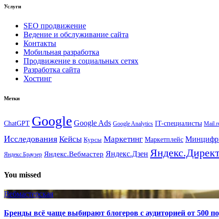
Услуги
SEO продвижение
Ведение и обслуживание сайта
Контакты
Мобильная разработка
Продвижение в социальных сетях
Разработка сайта
Хостинг
Метки
Google
Google Ads
IT-специалисты
ChatGPT
Google Analytics
Mail.r
Исследования
Кейсы
Маркетинг
Минциф
Маркетплейс
Курсы
Яндекс.Дирек
Яндекс.Вебмастер
Яндекс.Дзен
Яндекс.Браузер
You missed
Вебмастерская
Бренды всё чаще выбирают блогеров с аудиторией от 500 п