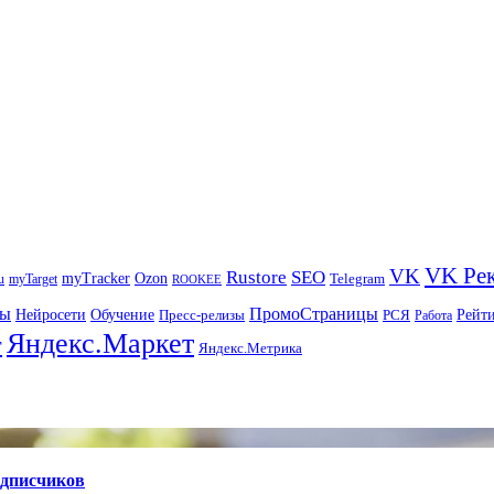
VK Ре
VK
Rustore
SEO
myTracker
Ozon
u
myTarget
Telegram
ROOKEE
ры
ПромоСтраницы
Нейросети
Рейт
Обучение
Пресс-релизы
РСЯ
Работа
Яндекс.Маркет
т
Яндекс.Метрика
одписчиков