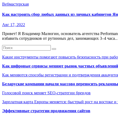
Вебмастерская
Как настроить сбор любых данных из личных кабинетов Янде
Авг 17, 2022
Привет! Я Владимир Малюгин, основатель агентства Performance
избавить сотрудников от рутинных дел, занимающих 3–4 часа
Какие инструменты помогают повысить безопасность при рабо
Как цифровые сервисы меняют рынок частных объявлени
Как меняются способы регистрации и подтверждения аккаунто
Беларуские компании начали массово переносить рекламн
Голосовой поиск меняет SEO-стратегии брендов
Зарплатная карта Европы меняется: быстрый рост на востоке и 
Эффективные стратегии продвижения сайтов