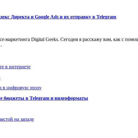
кс Директа и Google Ads и их отправку в Telegram
-маркетинга Digital Geeks. Сегодня я расскажу вам, как с помо
.…
те в интернете
й
в в цифровую эпоху
ые бюджеты в Telegram и видеоформаты
застой на западе