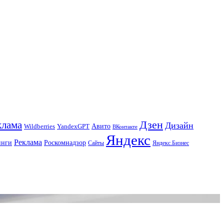
Дзен
клама
Дизайн
Авито
Wildberries
YandexGPT
ВКонтакте
Яндекс
Реклама
инги
Роскомнадзор
Сайты
Яндекс.Бизнес