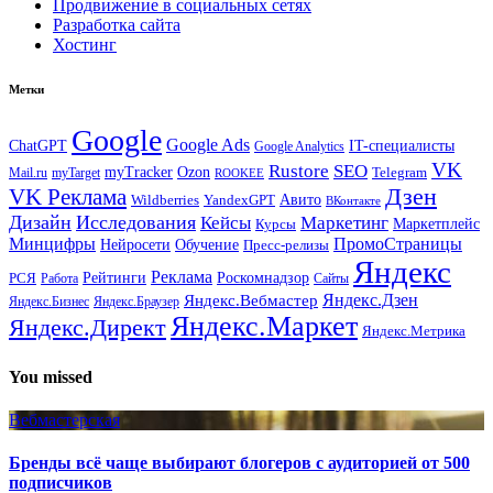
Продвижение в социальных сетях
Разработка сайта
Хостинг
Метки
Google
Google Ads
IT-специалисты
ChatGPT
Google Analytics
VK
Rustore
SEO
myTracker
Ozon
Mail.ru
myTarget
Telegram
ROOKEE
Дзен
VK Реклама
Авито
Wildberries
YandexGPT
ВКонтакте
Дизайн
Исследования
Кейсы
Маркетинг
Маркетплейс
Курсы
Минцифры
ПромоСтраницы
Нейросети
Обучение
Пресс-релизы
Яндекс
Реклама
Рейтинги
Роскомнадзор
РСЯ
Работа
Сайты
Яндекс.Вебмастер
Яндекс.Дзен
Яндекс.Бизнес
Яндекс.Браузер
Яндекс.Маркет
Яндекс.Директ
Яндекс.Метрика
You missed
Вебмастерская
Бренды всё чаще выбирают блогеров с аудиторией от 500
подписчиков