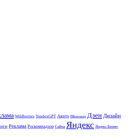
Дзен
клама
Дизайн
Авито
Wildberries
YandexGPT
ВКонтакте
Яндекс
Реклама
инги
Роскомнадзор
Сайты
Яндекс.Бизнес