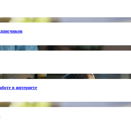
одписчиков
боте в интернете
й