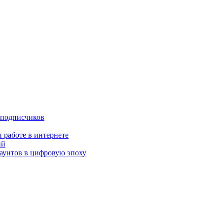
 подписчиков
 работе в интернете
ий
аунтов в цифровую эпоху