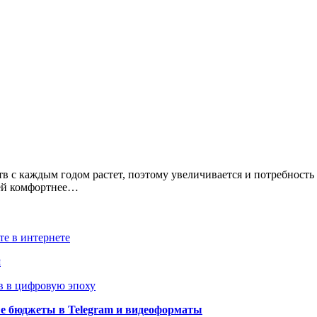
с каждым годом растет, поэтому увеличивается и потребность 
лей комфортнее…
те в интернете
й
в в цифровую эпоху
ые бюджеты в Telegram и видеоформаты