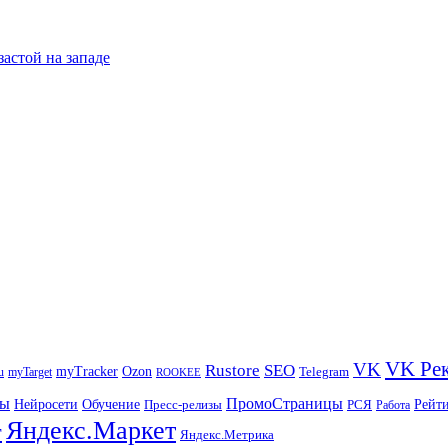
застой на западе
VK Ре
VK
Rustore
SEO
myTracker
Ozon
u
myTarget
Telegram
ROOKEE
ры
ПромоСтраницы
Нейросети
Рейт
Обучение
Пресс-релизы
РСЯ
Работа
Яндекс.Маркет
т
Яндекс.Метрика