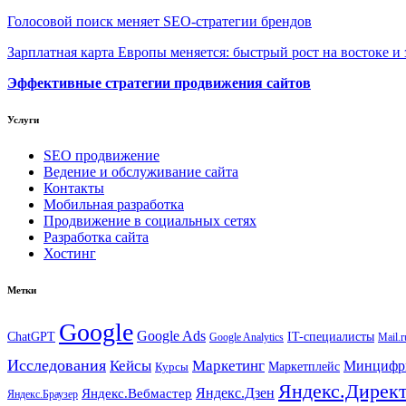
Голосовой поиск меняет SEO-стратегии брендов
Зарплатная карта Европы меняется: быстрый рост на востоке и 
Эффективные стратегии продвижения сайтов
Услуги
SEO продвижение
Ведение и обслуживание сайта
Контакты
Мобильная разработка
Продвижение в социальных сетях
Разработка сайта
Хостинг
Метки
Google
Google Ads
IT-специалисты
ChatGPT
Google Analytics
Mail.r
Исследования
Кейсы
Маркетинг
Минциф
Маркетплейс
Курсы
Яндекс.Дирек
Яндекс.Вебмастер
Яндекс.Дзен
Яндекс.Браузер