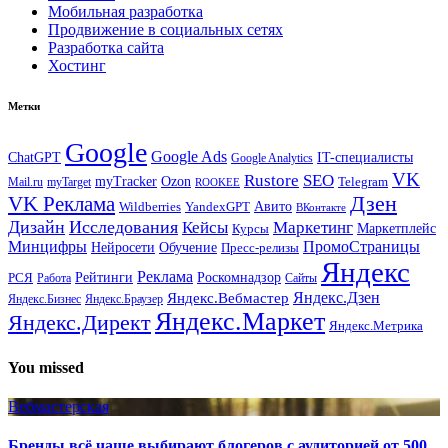
Мобильная разработка
Продвижение в социальных сетях
Разработка сайта
Хостинг
Метки
Google
Google Ads
IT-специалисты
ChatGPT
Google Analytics
VK
Rustore
SEO
myTracker
Ozon
Mail.ru
myTarget
Telegram
ROOKEE
Дзен
VK Реклама
Авито
Wildberries
YandexGPT
ВКонтакте
Дизайн
Исследования
Кейсы
Маркетинг
Маркетплейс
Курсы
Минцифры
ПромоСтраницы
Нейросети
Обучение
Пресс-релизы
Яндекс
Реклама
Рейтинги
Роскомнадзор
РСЯ
Работа
Сайты
Яндекс.Вебмастер
Яндекс.Дзен
Яндекс.Бизнес
Яндекс.Браузер
Яндекс.Маркет
Яндекс.Директ
Яндекс.Метрика
You missed
Вебмастерская
Бренды всё чаще выбирают блогеров с аудиторией от 500