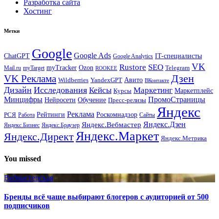
Разработка сайта
Хостинг
Метки
Google
Google Ads
IT-специалисты
ChatGPT
Google Analytics
VK
Rustore
SEO
myTracker
Ozon
Mail.ru
myTarget
Telegram
ROOKEE
Дзен
VK Реклама
Авито
Wildberries
YandexGPT
ВКонтакте
Дизайн
Исследования
Кейсы
Маркетинг
Маркетплейс
Курсы
Минцифры
ПромоСтраницы
Нейросети
Обучение
Пресс-релизы
Яндекс
Реклама
Рейтинги
Роскомнадзор
РСЯ
Работа
Сайты
Яндекс.Вебмастер
Яндекс.Дзен
Яндекс.Бизнес
Яндекс.Браузер
Яндекс.Маркет
Яндекс.Директ
Яндекс.Метрика
You missed
Вебмастерская
Бренды всё чаще выбирают блогеров с аудиторией от 500
подписчиков