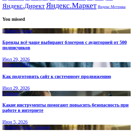
Яндекс.Маркет
Яндекс.Директ
Яндекс.Метрика
You missed
Вебмастерская
Бренды всё чаще выбирают блогеров с аудиторией от 500
подписчиков
Июл 29, 2026
Новости SEO
Как подготовить сайт к системному продвижению
Июл 29, 2026
Главное
Какие инструменты помогают повысить безопасность при
работе в интернете
Июн 5, 2026
Вебмастерская
Главное