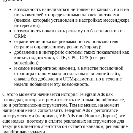
возможность нацеливаться не только на каналы, но и на
пользователей с определенными характеристиками
(языком, который установлен в настройках мессенджера,
интересами);
возможность показывать рекламу по базе клиентов из
CRM;
ограничение показов рекламы по гео пользователя
(стране и определенному региону/городу);
добавление в интерфейс системы таких показателей как
клики, подписчики, CTR, CPC, CPS (cost per
subscription);
и самое невероятное: наконец, в качестве посадочной
страницы стало можно использовать внешний сайт,
сначала без добавления UTM-разметки, но в течение
недели добавили и эту возможность.
С этого момента начинается история Telegram Ads как
площадки, которая стремится стать не только brandformance,
но и performance-инструментом. Тем не менее, на момент
написания кейса сопоставить Telegram Ads с performance-
инструментами (например, VK Ads или Яндекс Директ) все
еще нельзя, поэтому в сплите рекламных инструментов для
текущих клиентов агентства он остается каналом, решающим
brandformance-задачи.