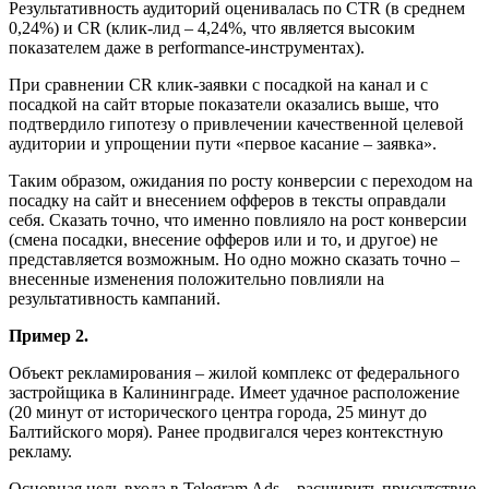
Результативность аудиторий оценивалась по CTR (в среднем
0,24%) и CR (клик-лид – 4,24%, что является высоким
показателем даже в performance-инструментах).
При сравнении CR клик-заявки с посадкой на канал и с
посадкой на сайт вторые показатели оказались выше, что
подтвердило гипотезу о привлечении качественной целевой
аудитории и упрощении пути «первое касание – заявка».
Таким образом, ожидания по росту конверсии с переходом на
посадку на сайт и внесением офферов в тексты оправдали
себя. Сказать точно, что именно повлияло на рост конверсии
(смена посадки, внесение офферов или и то, и другое) не
представляется возможным. Но одно можно сказать точно –
внесенные изменения положительно повлияли на
результативность кампаний.
Пример 2.
Объект рекламирования – жилой комплекс от федерального
застройщика в Калининграде. Имеет удачное расположение
(20 минут от исторического центра города, 25 минут до
Балтийского моря). Ранее продвигался через контекстную
рекламу.
Основная цель входа в Telegram Ads – расширить присутствие