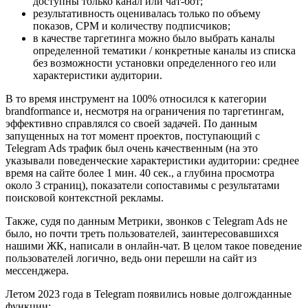
доступны только канал или чат-бот;
результативность оценивалась только по объему
показов, CPM и количеству подписчиков;
в качестве таргетинга можно было выбрать каналы
определенной тематики / конкретные каналы из списка
без возможности установки определенного гео или
характеристики аудитории.
В то время инструмент на 100% относился к категории
brandformance и, несмотря на ограничения по таргетингам,
эффективно справлялся со своей задачей. По данным
запущенных на тот момент проектов, поступающий с
Telegram Ads трафик был очень качественным (на это
указывали поведенческие характеристики аудитории: среднее
время на сайте более 1 мин. 40 сек., а глубина просмотра
около 3 страниц), показатели сопоставимы с результатами
поисковой контекстной рекламы.
Также, судя по данным Метрики, звонков с Telegram Ads не
было, но почти треть пользователей, заинтересовавшихся
нашими ЖК, написали в онлайн-чат. В целом такое поведение
пользователей логично, ведь они перешли на сайт из
мессенджера.
Летом 2023 года в Telegram появились новые долгожданные
функции: