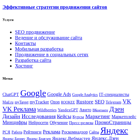
Эффективные стратегии продвижения сайтов
Услуги
SEO продвижение
Ведение и обслуживание сайта
Контакты
Мобильная разработка
Продвижение в социальных сетях
Разработка сайта
Хостинг
Метки
Google
Google Ads
IT-специалисты
ChatGPT
Google Analytics
VK
Rustore
SEO
myTracker
Ozon
Mail.ru
myTarget
Telegram
ROOKEE
Дзен
VK Реклама
Авито
Wildberries
YandexGPT
ВКонтакте
Дизайн
Исследования
Кейсы
Маркетинг
Маркетплейс
Курсы
Минцифры
ПромоСтраницы
Нейросети
Обучение
Пресс-релизы
Яндекс
Реклама
Рейтинги
Роскомнадзор
РСЯ
Работа
Сайты
Яндекс.Вебмастер
Яндекс.Дзен
Яндекс.Бизнес
Яндекс.Браузер