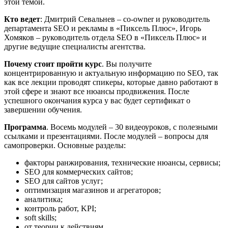
этой темой.
Кто ведет
: Дмитрий Севальнев – co-owner и руководитель
департамента SEO и рекламы в «Пиксель Плюс», Игорь
Хомяков – руководитель отдела SEO в «Пиксель Плюс» и
другие ведущие специалисты агентства.
Почему стоит пройти курс
. Вы получите
концентрированную и актуальную информацию по SEO, так
как все лекции проводят спикеры, которые давно работают в
этой сфере и знают все нюансы продвижения. После
успешного окончания курса у вас будет сертификат о
завершении обучения.
Программа
. Восемь модулей – 30 видеоуроков, с полезными
ссылками и презентациями. После модулей – вопросы для
самопроверки. Основные разделы:
факторы ранжирования, технические нюансы, сервисы;
SEO для коммерческих сайтов;
SEO для сайтов услуг;
оптимизация магазинов и агрегаторов;
аналитика;
контроль работ, KPI;
soft skills;
от теории к действиям.