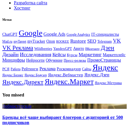
Разработка сайта
Хостинг
Метки
Google
Google Ads
IT-специалисты
ChatGPT
Google Analytics
VK
Rustore
SEO
myTracker
Ozon
Mail.ru
myTarget
Telegram
ROOKEE
Дзен
VK Реклама
Авито
Wildberries
YandexGPT
ВКонтакте
Дизайн
Исследования
Кейсы
Маркетинг
Маркетплейс
Курсы
Минцифры
ПромоСтраницы
Нейросети
Обучение
Пресс-релизы
Яндекс
Реклама
Рейтинги
Роскомнадзор
РСЯ
Работа
Сайты
Яндекс.Вебмастер
Яндекс.Дзен
Яндекс.Бизнес
Яндекс.Браузер
Яндекс.Маркет
Яндекс.Директ
Яндекс.Метрика
You missed
Вебмастерская
Бренды всё чаще выбирают блогеров с аудиторией от 500
подписчиков