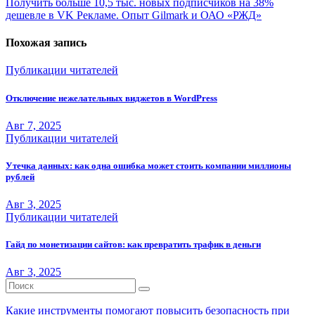
Получить больше 10,5 тыс. новых подписчиков на 38%
записям
дешевле в VK Рекламе. Опыт Gilmark и ОАО «РЖД»
Похожая запись
Публикации читателей
Отключение нежелательных виджетов в WordPress
Авг 7, 2025
Публикации читателей
Утечка данных: как одна ошибка может стоить компании миллионы
рублей
Авг 3, 2025
Публикации читателей
Гайд по монетизации сайтов: как превратить трафик в деньги
Авг 3, 2025
Какие инструменты помогают повысить безопасность при