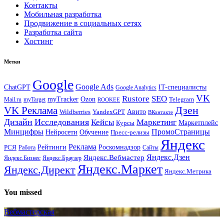
Контакты
Мобильная разработка
Продвижение в социальных сетях
Разработка сайта
Хостинг
Метки
Google
Google Ads
IT-специалисты
ChatGPT
Google Analytics
VK
Rustore
SEO
myTracker
Ozon
Mail.ru
myTarget
Telegram
ROOKEE
Дзен
VK Реклама
Авито
Wildberries
YandexGPT
ВКонтакте
Дизайн
Исследования
Кейсы
Маркетинг
Маркетплейс
Курсы
Минцифры
ПромоСтраницы
Нейросети
Обучение
Пресс-релизы
Яндекс
Реклама
Рейтинги
Роскомнадзор
РСЯ
Работа
Сайты
Яндекс.Вебмастер
Яндекс.Дзен
Яндекс.Бизнес
Яндекс.Браузер
Яндекс.Маркет
Яндекс.Директ
Яндекс.Метрика
You missed
Вебмастерская