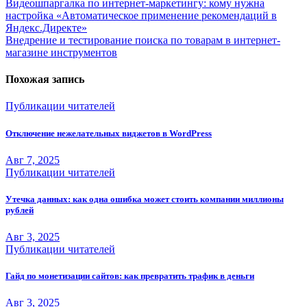
Навигация
Видеошпаргалка по интернет-маркетингу: кому нужна
настройка «Автоматическое применение рекомендаций в
по
Яндекс.Директе»
записям
Внедрение и тестирование поиска по товарам в интернет-
магазине инструментов
Похожая запись
Публикации читателей
Отключение нежелательных виджетов в WordPress
Авг 7, 2025
Публикации читателей
Утечка данных: как одна ошибка может стоить компании миллионы
рублей
Авг 3, 2025
Публикации читателей
Гайд по монетизации сайтов: как превратить трафик в деньги
Авг 3, 2025