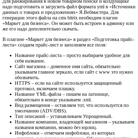
Для ранжирования в новом товарном поиске и колдунщике
надо подготовить и загрузить файл формата yml в «Источники
данных о товарах и предложениях» Я.Вебмастера. Для
генерации этого файла на cms bitrix необходим плагин
«Маркет для бизнеса». Он может быть встроен в админку или
же его надо дополнительно скачать.
В плагине «Маркет для бизнеса» в раздел «Подготовка прайс-
листа» создаем прайс-лист и заполняем все поля:
Название прайс-листа – просто выбираем удобное для
себя название.
Сайт магазина – доменное имя сайта, обязательно
указываем главное зеркало, если сайт с www это нужно
обозначить.
HTTPS – если на сайте используется защищенный
протокол, включаем плашку.
Название YML-файла – пишем на латинице,
обязательно в конце указываем .xml.
Вид размещения – оставляем тот, что используется по
умолчанию (ADV/DBS).
Тип описаний – устанавливаем Упрощенный.
Название компании, владеющей магазином – указываем
названия компании, можно без юрлиц.
Инфоблоки – отмечаем инфоблоки, из которых