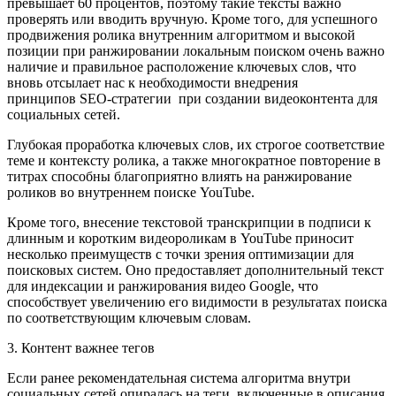
превышает 60 процентов, поэтому такие тексты важно
проверять или вводить вручную. Кроме того, для успешного
продвижения ролика внутренним алгоритмом и высокой
позиции при ранжировании локальным поиском очень важно
наличие и правильное расположение ключевых слов, что
вновь отсылает нас к необходимости внедрения
принципов SEO-стратегии при создании видеоконтента для
социальных сетей.
Глубокая проработка ключевых слов, их строгое соответствие
теме и контексту ролика, а также многократное повторение в
титрах способны благоприятно влиять на ранжирование
роликов во внутреннем поиске YouTube.
Кроме того, внесение текстовой транскрипции в подписи к
длинным и коротким видеороликам в YouTube приносит
несколько преимуществ с точки зрения оптимизации для
поисковых систем. Оно предоставляет дополнительный текст
для индексации и ранжирования видео Google, что
способствует увеличению его видимости в результатах поиска
по соответствующим ключевым словам.
3. Контент важнее тегов
Если ранее рекомендательная система алгоритма внутри
социальных сетей опиралась на теги, включенные в описания,