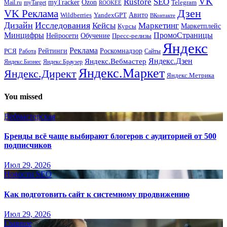
VK
Rustore
SEO
myTracker
Ozon
Mail.ru
myTarget
Telegram
ROOKEE
Дзен
VK Реклама
Авито
Wildberries
YandexGPT
ВКонтакте
Дизайн
Исследования
Кейсы
Маркетинг
Маркетплейс
Курсы
Минцифры
ПромоСтраницы
Нейросети
Обучение
Пресс-релизы
Яндекс
Реклама
Рейтинги
Роскомнадзор
РСЯ
Работа
Сайты
Яндекс.Вебмастер
Яндекс.Дзен
Яндекс.Бизнес
Яндекс.Браузер
Яндекс.Маркет
Яндекс.Директ
Яндекс.Метрика
You missed
Вебмастерская
Бренды всё чаще выбирают блогеров с аудиторией от 500
подписчиков
Июл 29, 2026
Новости SEO
Как подготовить сайт к системному продвижению
Июл 29, 2026
Главное