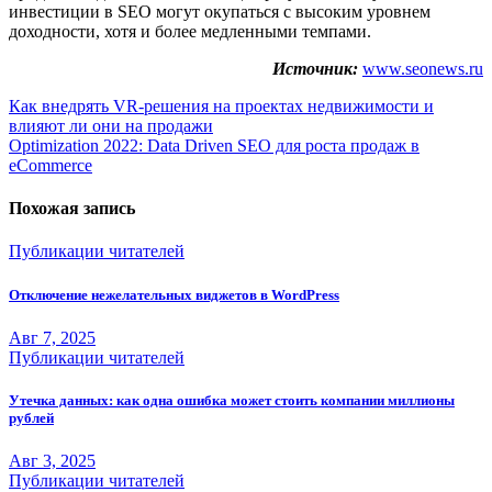
инвестиции в SEO могут окупаться с высоким уровнем
доходности, хотя и более медленными темпами.
Источник:
www.seonews.ru
Навигация
Как внедрять VR-решения на проектах недвижимости и
влияют ли они на продажи
по
Optimization 2022: Data Driven SEO для роста продаж в
записям
eCommerce
Похожая запись
Публикации читателей
Отключение нежелательных виджетов в WordPress
Авг 7, 2025
Публикации читателей
Утечка данных: как одна ошибка может стоить компании миллионы
рублей
Авг 3, 2025
Публикации читателей