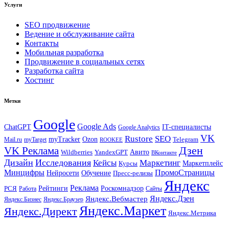
Услуги
SEO продвижение
Ведение и обслуживание сайта
Контакты
Мобильная разработка
Продвижение в социальных сетях
Разработка сайта
Хостинг
Метки
Google
Google Ads
IT-специалисты
ChatGPT
Google Analytics
VK
Rustore
SEO
myTracker
Ozon
Mail.ru
myTarget
Telegram
ROOKEE
Дзен
VK Реклама
Авито
Wildberries
YandexGPT
ВКонтакте
Дизайн
Исследования
Кейсы
Маркетинг
Маркетплейс
Курсы
Минцифры
ПромоСтраницы
Нейросети
Обучение
Пресс-релизы
Яндекс
Реклама
Рейтинги
Роскомнадзор
РСЯ
Работа
Сайты
Яндекс.Вебмастер
Яндекс.Дзен
Яндекс.Бизнес
Яндекс.Браузер
Яндекс.Маркет
Яндекс.Директ
Яндекс.Метрика