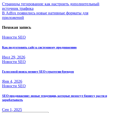
Навигация
Страницы тегирования: как настроить дополнительный
источник трафика
по
В Adfox появились новые нативные форматы для
записям
приложений
Похожая запись
Новости SEO
Как подготовить сайт к системному продвижению
Июл 29, 2026
Новости SEO
Голосовой поиск меняет SEO-стратегии брендов
Янв 4, 2026
Новости SEO
SEO-продвижение: новые тенденции, которые помогут бизнесу расти и
зарабатывать
Сен 1, 2025