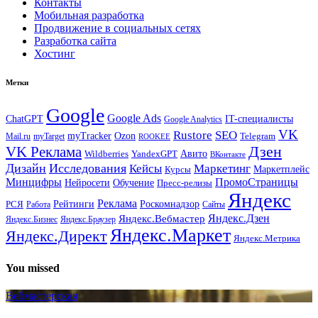
Контакты
Мобильная разработка
Продвижение в социальных сетях
Разработка сайта
Хостинг
Метки
Google
Google Ads
IT-специалисты
ChatGPT
Google Analytics
VK
Rustore
SEO
myTracker
Ozon
Mail.ru
myTarget
Telegram
ROOKEE
Дзен
VK Реклама
Авито
Wildberries
YandexGPT
ВКонтакте
Дизайн
Исследования
Кейсы
Маркетинг
Маркетплейс
Курсы
Минцифры
ПромоСтраницы
Нейросети
Обучение
Пресс-релизы
Яндекс
Реклама
Рейтинги
Роскомнадзор
РСЯ
Работа
Сайты
Яндекс.Вебмастер
Яндекс.Дзен
Яндекс.Бизнес
Яндекс.Браузер
Яндекс.Маркет
Яндекс.Директ
Яндекс.Метрика
You missed
Вебмастерская