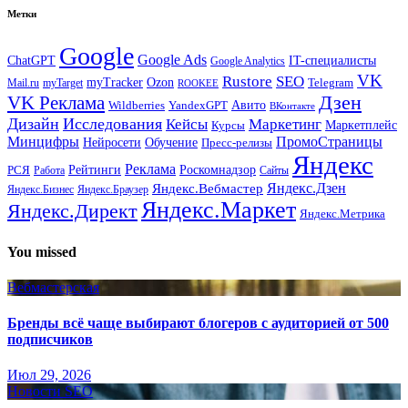
Метки
Google
Google Ads
IT-специалисты
ChatGPT
Google Analytics
VK
Rustore
SEO
myTracker
Ozon
Mail.ru
myTarget
Telegram
ROOKEE
Дзен
VK Реклама
Авито
Wildberries
YandexGPT
ВКонтакте
Дизайн
Исследования
Кейсы
Маркетинг
Маркетплейс
Курсы
Минцифры
ПромоСтраницы
Нейросети
Обучение
Пресс-релизы
Яндекс
Реклама
Рейтинги
Роскомнадзор
РСЯ
Работа
Сайты
Яндекс.Вебмастер
Яндекс.Дзен
Яндекс.Бизнес
Яндекс.Браузер
Яндекс.Маркет
Яндекс.Директ
Яндекс.Метрика
You missed
Вебмастерская
Бренды всё чаще выбирают блогеров с аудиторией от 500
подписчиков
Июл 29, 2026
Новости SEO