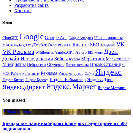
Разработка сайта
Хостинг
Метки
Google
Google Ads
IT-специалисты
ChatGPT
Google Analytics
VK
Rustore
SEO
myTracker
Ozon
Mail.ru
myTarget
Telegram
ROOKEE
Дзен
VK Реклама
Авито
Wildberries
YandexGPT
ВКонтакте
Дизайн
Исследования
Кейсы
Маркетинг
Маркетплейс
Курсы
Минцифры
ПромоСтраницы
Нейросети
Обучение
Пресс-релизы
Яндекс
Реклама
Рейтинги
Роскомнадзор
РСЯ
Работа
Сайты
Яндекс.Вебмастер
Яндекс.Дзен
Яндекс.Бизнес
Яндекс.Браузер
Яндекс.Маркет
Яндекс.Директ
Яндекс.Метрика
You missed
Вебмастерская
Бренды всё чаще выбирают блогеров с аудиторией от 500
подписчиков