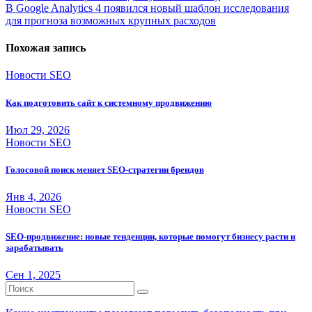
по
В Google Analytics 4 появился новый шаблон исследования
записям
для прогноза возможных крупных расходов
Похожая запись
Новости SEO
Как подготовить сайт к системному продвижению
Июл 29, 2026
Новости SEO
Голосовой поиск меняет SEO-стратегии брендов
Янв 4, 2026
Новости SEO
SEO-продвижение: новые тенденции, которые помогут бизнесу расти и
зарабатывать
Сен 1, 2025