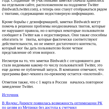
года. Созданные ее участниками заметки сначала хранились
на отдельном сайте, расположенном на поддомене Twitter
(birdwatch.twitter.com), а теперь они станут отображаться рядом
с твитами, содержащими недостоверную информацию.
Кроме борьбы с дезинформацией, заметки Birdwatch могут
помочь в решении проблемы неоднозначных твитов, которые
не нарушают правила, но о которых некоторые пользователи
сообщают в Twitter как о недостоверных. Они также способны
обогатить те твиты, которые фактически соответствуют
действительности, но не имеют достаточного контекста,
который мог бы дать пользователю более четкое
представление об этом вопросе.
Несмотря на то, что заметки Birdwatch с сегодняшнего дня
стали видимыми какому-то числу пользователей Twitter, это
еще далеко не публичный запуск. В компании отмечают, что
программа факт-чекинга по-прежнему остается «пилотной».
Отметим также, что с 1 марта в России началось повторное
замедление Twitter.
Источник
Навигация
В Яндекс.Директе появилась возможность оптимизации РК
по целям из Метрики без доступа к счетчику