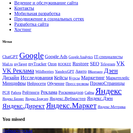
Ведение и обслуживание сайта
Контакты
Мобильная разработка
Продвижение в социальных сетях
Разработка сайта
Хостинг
Метки
Google
Google Ads
IT-специалисты
ChatGPT
Google Analytics
VK
Rustore
SEO
myTracker
Ozon
Mail.ru
myTarget
Telegram
ROOKEE
Дзен
VK Реклама
Авито
Wildberries
YandexGPT
ВКонтакте
Дизайн
Исследования
Кейсы
Маркетинг
Маркетплейс
Курсы
Минцифры
ПромоСтраницы
Нейросети
Обучение
Пресс-релизы
Яндекс
Реклама
Рейтинги
Роскомнадзор
РСЯ
Работа
Сайты
Яндекс.Вебмастер
Яндекс.Дзен
Яндекс.Бизнес
Яндекс.Браузер
Яндекс.Маркет
Яндекс.Директ
Яндекс.Метрика
You missed
Вебмастерская