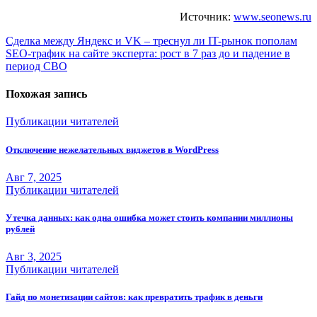
Источник:
www.seonews.ru
Навигация
Сделка между Яндекс и VK – треснул ли IT-рынок пополам
SEO-трафик на сайте эксперта: рост в 7 раз до и падение в
по
период СВО
записям
Похожая запись
Публикации читателей
Отключение нежелательных виджетов в WordPress
Авг 7, 2025
Публикации читателей
Утечка данных: как одна ошибка может стоить компании миллионы
рублей
Авг 3, 2025
Публикации читателей
Гайд по монетизации сайтов: как превратить трафик в деньги