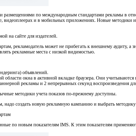
 размещениями по международным стандартами рекламы в отнош
е, видеоплеерах и в мобильных приложениях. Новые методики и п
й на сайте для издателей.
ртам, рекламодатель может не прибегать к внешнему аудиту, а 
влять рекламные места с низкой видимостью.
ендеринга) объявлений.
й области окна в активной вкладке браузера. Они учитываются 
баннерной рекламы и 2 непрерывных секунд воспроизведения для
вычные методики учета показов по-прежнему доступны.
, надо создать новую рекламную кампанию и выбрать методику 
артам
анные по новым показателям IMS. К этим показателям применяю