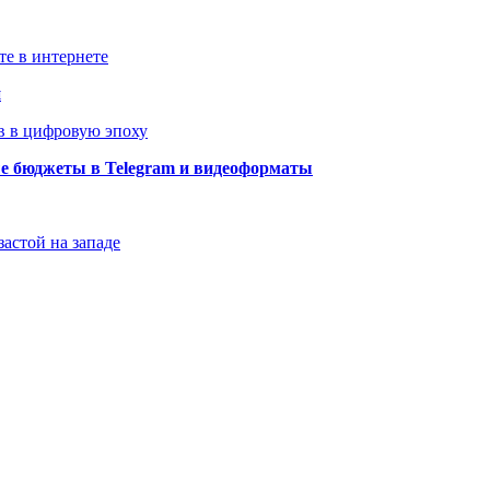
те в интернете
й
в в цифровую эпоху
ые бюджеты в Telegram и видеоформаты
застой на западе