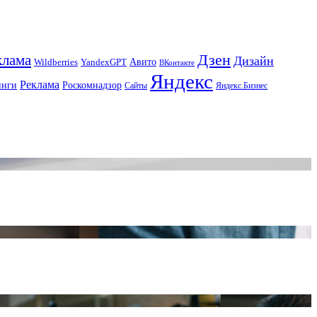
Дзен
клама
Дизайн
Авито
Wildberries
YandexGPT
ВКонтакте
Яндекс
Реклама
инги
Роскомнадзор
Сайты
Яндекс.Бизнес