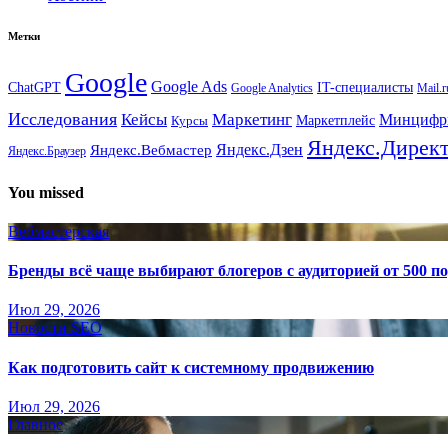
Метки
Google
Google Ads
IT-специалисты
ChatGPT
Google Analytics
Mail.r
Исследования
Кейсы
Маркетинг
Минциф
Маркетплейс
Курсы
Яндекс.Дирек
Яндекс.Вебмастер
Яндекс.Дзен
Яндекс.Браузер
You missed
Вебмастерская
Бренды всё чаще выбирают блогеров с аудиторией от 500 п
Июл 29, 2026
Новости SEO
Как подготовить сайт к системному продвижению
Июл 29, 2026
Главное