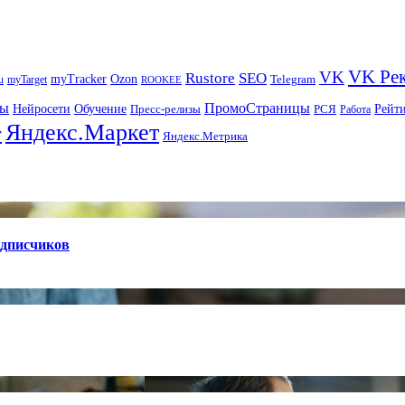
VK Ре
VK
Rustore
SEO
myTracker
Ozon
u
myTarget
Telegram
ROOKEE
ры
ПромоСтраницы
Нейросети
Рейт
Обучение
Пресс-релизы
РСЯ
Работа
Яндекс.Маркет
т
Яндекс.Метрика
одписчиков