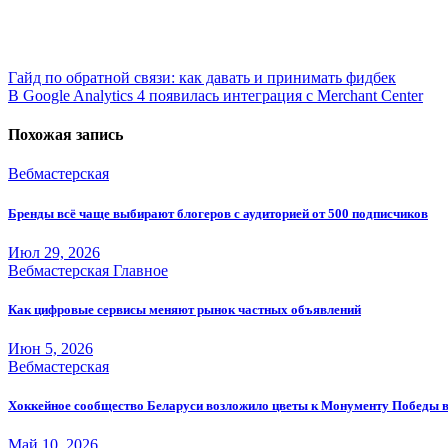
Навигация
Гайд по обратной связи: как давать и принимать фидбек
В Google Analytics 4 появилась интеграция с Merchant Center
по
записям
Похожая запись
Вебмастерская
Бренды всё чаще выбирают блогеров с аудиторией от 500 подписчиков
Июл 29, 2026
Вебмастерская
Главное
Как цифровые сервисы меняют рынок частных объявлений
Июн 5, 2026
Вебмастерская
Хоккейное сообщество Беларуси возложило цветы к Монументу Победы 
Май 10, 2026