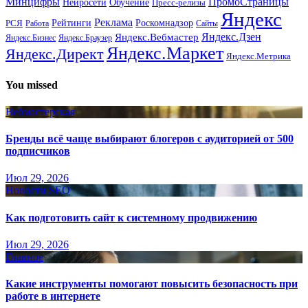
Минцифры
ПромоСтраницы
Нейросети
Обучение
Пресс-релизы
Яндекс
Реклама
Рейтинги
Роскомнадзор
РСЯ
Работа
Сайты
Яндекс.Вебмастер
Яндекс.Дзен
Яндекс.Бизнес
Яндекс.Браузер
Яндекс.Маркет
Яндекс.Директ
Яндекс.Метрика
You missed
Вебмастерская
Бренды всё чаще выбирают блогеров с аудиторией от 500
подписчиков
Июл 29, 2026
Новости SEO
Как подготовить сайт к системному продвижению
Июл 29, 2026
Главное
Какие инструменты помогают повысить безопасность при
работе в интернете