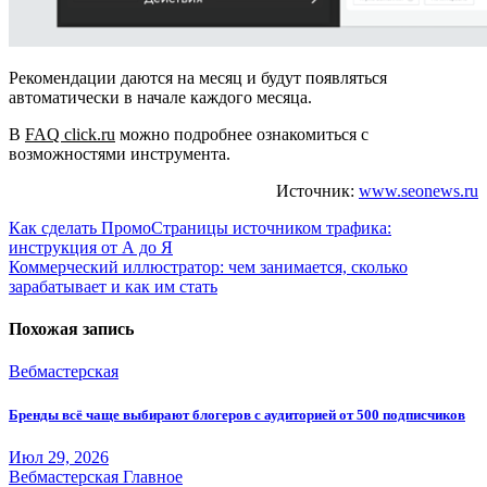
Рекомендации даются на месяц и будут появляться
автоматически в начале каждого месяца.
В
FAQ click.ru
можно подробнее ознакомиться с
возможностями инструмента.
Источник:
www.seonews.ru
Навигация
Как сделать ПромоСтраницы источником трафика:
инструкция от А до Я
по
Коммерческий иллюстратор: чем занимается, сколько
записям
зарабатывает и как им стать
Похожая запись
Вебмастерская
Бренды всё чаще выбирают блогеров с аудиторией от 500 подписчиков
Июл 29, 2026
Вебмастерская
Главное