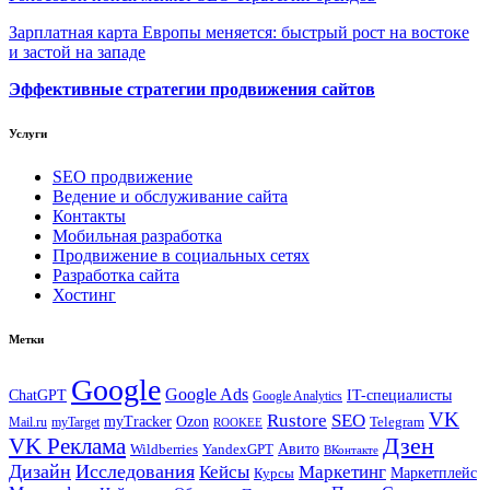
Зарплатная карта Европы меняется: быстрый рост на востоке
и застой на западе
Эффективные стратегии продвижения сайтов
Услуги
SEO продвижение
Ведение и обслуживание сайта
Контакты
Мобильная разработка
Продвижение в социальных сетях
Разработка сайта
Хостинг
Метки
Google
Google Ads
IT-специалисты
ChatGPT
Google Analytics
VK
Rustore
SEO
myTracker
Ozon
Mail.ru
myTarget
Telegram
ROOKEE
Дзен
VK Реклама
Авито
Wildberries
YandexGPT
ВКонтакте
Дизайн
Исследования
Кейсы
Маркетинг
Маркетплейс
Курсы